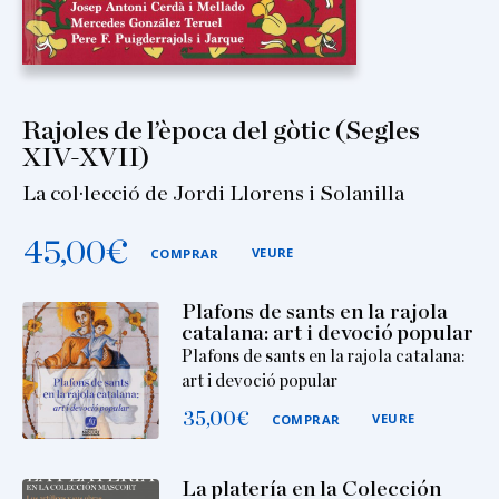
Rajoles de l’època del gòtic (Segles
XIV-XVII)
La col·lecció de Jordi Llorens i Solanilla
45,00
€
VEURE
COMPRAR
Plafons de sants en la rajola
catalana: art i devoció popular
Plafons de sants en la rajola catalana:
art i devoció popular
35,00
€
VEURE
COMPRAR
La platería en la Colección