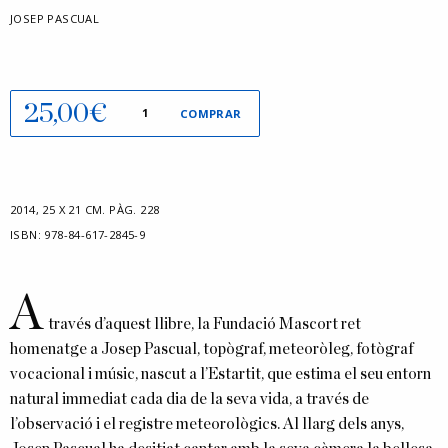
JOSEP PASCUAL
quantitat
25,00
€
COMPRAR
de
La
indestructible
bellesa
2014
,
25 X 21 CM.
PÀG. 228
del
ISBN:
978-84-617-2845-9
Montgrí
A
través d’aquest llibre, la Fundació Mascort ret
homenatge a Josep Pascual, topògraf, meteoròleg, fotògraf
vocacional i músic, nascut a l’Estartit, que estima el seu entorn
natural immediat cada dia de la seva vida, a través de
l’observació i el registre meteorològics. Al llarg dels anys,