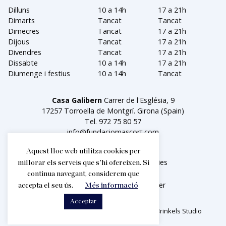
Dilluns
10 a 14h
17 a 21h
Dimarts
Tancat
Tancat
Dimecres
Tancat
17 a 21h
Dijous
Tancat
17 a 21h
Divendres
Tancat
17 a 21h
Dissabte
10 a 14h
17 a 21h
Diumenge i festius
10 a 14h
Tancat
Casa Galibern
Carrer de l'Església, 9
17257 Torroella de Montgrí. Girona (Spain)
Tel.
972 75 80 57
info@fundaciomascort.com
Aquest lloc web utilitza cookies per
Avís legal
Política de cookies
millorar els serveis que s'hi ofereixen. Si
continua navegant, considerem que
Facebook
Instagram
Twitter
accepta el seu ús.
Més informació
Acceptar
2026© Fundació Privada Mascort. Creat per
Brinkels Studio