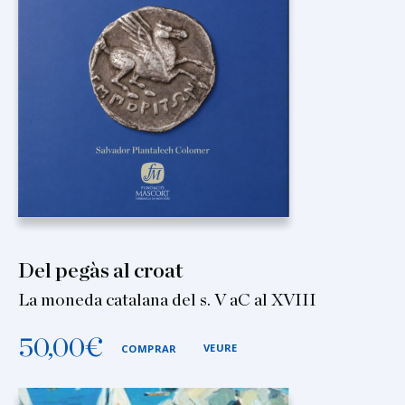
Del pegàs al croat
La moneda catalana del s. V aC al XVIII
50,00
€
VEURE
COMPRAR