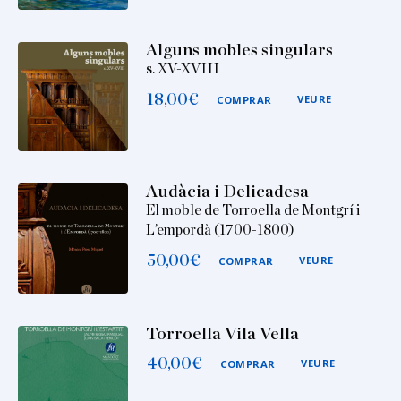
Alguns mobles singulars
s. XV-XVIII
18,00
€
VEURE
COMPRAR
Audàcia i Delicadesa
El moble de Torroella de Montgrí i
L’empordà (1700-1800)
50,00
€
VEURE
COMPRAR
Torroella Vila Vella
40,00
€
VEURE
COMPRAR