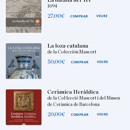
La batalla del Ter
1694
27,00
€
VEURE
COMPRAR
La loza catalana
de la Colección Mascort
50,00
€
VEURE
COMPRAR
Ceràmica Heràldica
de la Col·lecció Mascort i del Museu
de Ceràmica de Barcelona
20,00
€
VEURE
COMPRAR