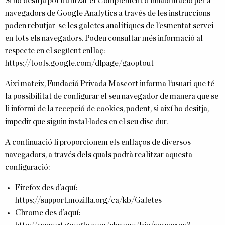
Si ho desitja pot utilitzar el Complement d’inhabilitació per a
navegadors de Google Analytics a través de les instruccions
poden rebutjar-se les galetes analítiques de l’esmentat servei
en tots els navegadors. Podeu consultar més informació al
respecte en el següent enllaç:
https://tools.google.com/dlpage/gaoptout
Així mateix, Fundació Privada Mascort informa l’usuari que té
la possibilitat de configurar el seu navegador de manera que se
li informi de la recepció de cookies, podent, si així ho desitja,
impedir que siguin instal·lades en el seu disc dur.
A continuació li proporcionem els enllaços de diversos
navegadors, a través dels quals podrà realitzar aquesta
configuració:
Firefox des d’aquí:
https://support.mozilla.org/ca/kb/Galetes
Chrome des d’aquí: