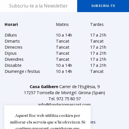
Horari
Matins
Tardes
Dilluns
10 a 14h
17 a 21h
Dimarts
Tancat
Tancat
Dimecres
Tancat
17 a 21h
Dijous
Tancat
17 a 21h
Divendres
Tancat
17 a 21h
Dissabte
10 a 14h
17 a 21h
Diumenge i festius
10 a 14h
Tancat
Casa Galibern
Carrer de l'Església, 9
17257 Torroella de Montgrí. Girona (Spain)
Tel.
972 75 80 57
info@fundaciomascort.com
Aquest lloc web utilitza cookies per
Avís legal
Política de cookies
millorar els serveis que s'hi ofereixen. Si
continua navegant, considerem que