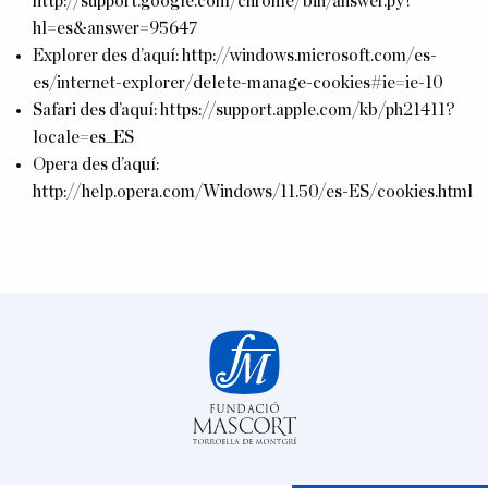
http://support.google.com/chrome/bin/answer.py?
hl=es&answer=95647
Explorer des d’aquí:
http://windows.microsoft.com/es-
es/internet-explorer/delete-manage-cookies#ie=ie-10
Safari des d’aquí:
https://support.apple.com/kb/ph21411?
locale=es_ES
Opera des d’aquí:
http://help.opera.com/Windows/11.50/es-ES/cookies.html