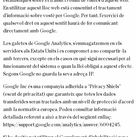
estadístiques sobre el trànsit i volum de visites d’aquest web.
En utilitzar aquest lloc web està consentint el tractament
d’informació sobre vostè per Google. Per tant, l’exercici de
qualsevol dret en aquest sentit haurà de fer comunicant
directament amb Google.
Les galetes de Google Analytics, s’emmagatzemen en els
servidors als Estats Units i es compromet a no compartir-la
amb tercers, excepte en els casos en què sigui necessari per al
funcionament del sistema o quan la llei obligui a aquest efecte.
Segons Google no guarda la seva adreça IP.
Google Inc és una companyia adherida a “Privacy Shiels”
(escut de privacitat) que garanteix que totes les dades
transferides seran tractades amb un nivell de protecció d’acord
amb la normativa europea. Podeu consultar informació
detallada referent a això a través del següent enllaç:
https://support.google.com/analytics/answer/6004245
.