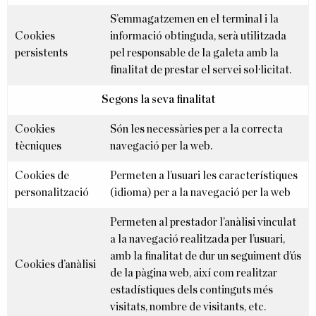
S’emmagatzemen en el terminal i la
Cookies
informació obtinguda, serà utilitzada
persistents
pel responsable de la galeta amb la
finalitat de prestar el servei sol·licitat.
Segons la seva finalitat
Cookies
Són les necessàries per a la correcta
tècniques
navegació per la web.
Cookies de
Permeten a l’usuari les característiques
personalització
(idioma) per a la navegació per la web
Permeten al prestador l’anàlisi vinculat
a la navegació realitzada per l’usuari,
amb la finalitat de dur un seguiment d’ús
Cookies d’anàlisi
de la pàgina web, així com realitzar
estadístiques dels continguts més
visitats, nombre de visitants, etc.