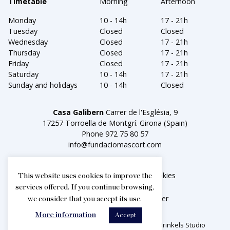
Timetable
Morning
Afternoon
Monday
10 - 14h
17 - 21h
Tuesday
Closed
Closed
Wednesday
Closed
17 - 21h
Thursday
Closed
17 - 21h
Friday
Closed
17 - 21h
Saturday
10 - 14h
17 - 21h
Sunday and holidays
10 - 14h
Closed
Casa Galibern
Carrer de l'Església, 9
17257 Torroella de Montgrí. Girona (Spain)
Phone
972 75 80 57
info@fundaciomascort.com
Legal notice
Política de cookies
This website uses cookies to improve the
services offered. If you continue browsing,
Facebook
Instagram
Twitter
we consider that you accept its use.
More information
Accept
2026© Fundació Privada Mascort. Creat per
Brinkels Studio