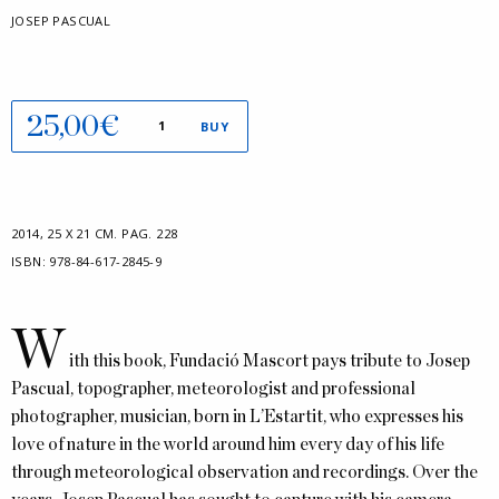
JOSEP PASCUAL
La
25,00
€
BUY
indestructible
bellesa
del
Montgrí
2014
,
25 X 21 CM.
PAG. 228
quantity
ISBN:
978-84-617-2845-9
W
ith this book, Fundació Mascort pays tribute to Josep
Pascual, topographer, meteorologist and professional
photographer, musician, born in L’Estartit, who expresses his
love of nature in the world around him every day of his life
through meteorological observation and recordings. Over the