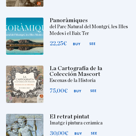
Panoràmiques
del Parc Natural del Montgrí, les Illes
Medes i el Baix Ter
22,25
€
SEE
BUY
La Cartografía de la
Colección Mascort
Escenas de la Historia
75,00
€
SEE
BUY
El retrat pintat
Imatge i pintura ceràmica
30,00
€
SEE
BUY