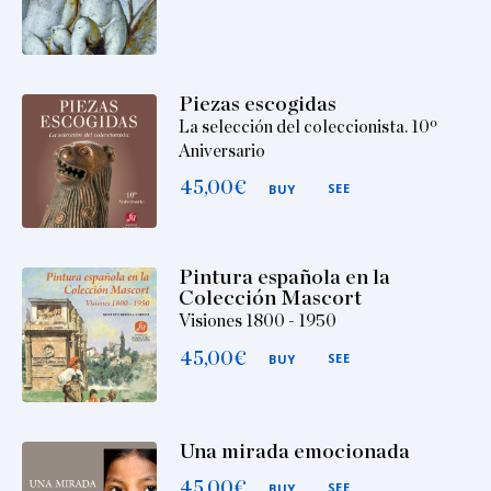
Piezas escogidas
La selección del coleccionista. 10º
Aniversario
45,00
€
SEE
BUY
Pintura española en la
Colección Mascort
Visiones 1800 - 1950
45,00
€
SEE
BUY
Una mirada emocionada
45,00
€
SEE
BUY