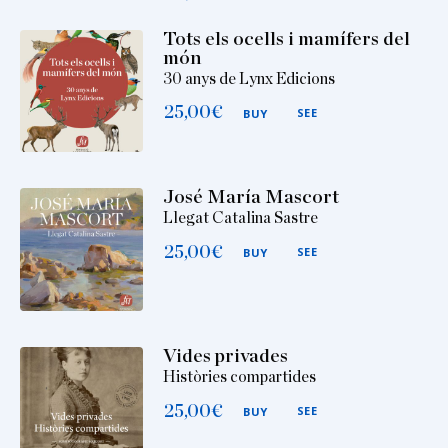
Tots els ocells i mamífers del
món
30 anys de Lynx Edicions
25,00
€
SEE
BUY
José María Mascort
Llegat Catalina Sastre
25,00
€
SEE
BUY
Vides privades
Històries compartides
25,00
€
SEE
BUY