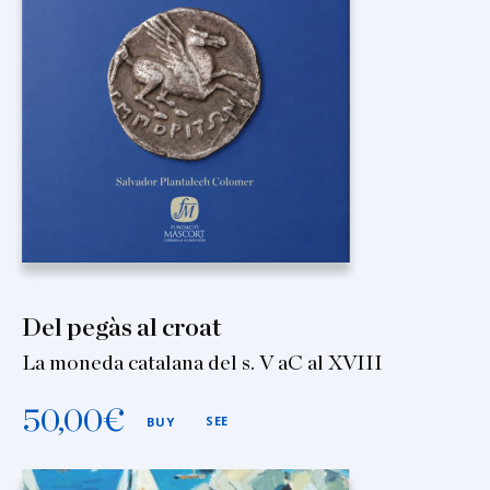
Del pegàs al croat
La moneda catalana del s. V aC al XVIII
50,00
€
SEE
BUY