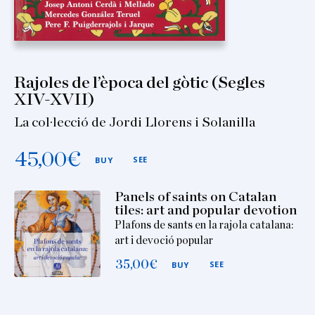
Rajoles de l’època del gòtic (Segles
XIV-XVII)
La col·lecció de Jordi Llorens i Solanilla
45,00
€
SEE
BUY
Panels of saints on Catalan
tiles: art and popular devotion
Plafons de sants en la rajola catalana:
art i devoció popular
35,00
€
SEE
BUY