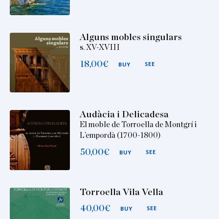
Alguns mobles singulars
s. XV-XVIII
18,00
€
SEE
BUY
Audàcia i Delicadesa
El moble de Torroella de Montgrí i
L’empordà (1700-1800)
50,00
€
SEE
BUY
Torroella Vila Vella
40,00
€
SEE
BUY