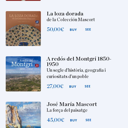
La loza dorada
de la Colección Mascort
50,00
€
SEE
BUY
A redós del Montgrí 1850-
1950
Un segle d'història, geografia i
curiositats d'un poble
27,00
€
SEE
BUY
José María Mascort
La força del paisatge
45,00
€
SEE
BUY