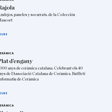
Rajola
zulejos, paneles y socarrats. de la Colección
ascort
EURE
ERÀMICA
Plat d’engany
000 anys de ceràmica catalana. Celebrant els 40
nys de l’Associació Catalana de Ceràmica. Butlletí
nformatiu de Ceràmica
EURE
ERÀMICA