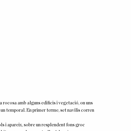
 rocosa amb alguns edificis i vegetació, on uns
 un temporal. En primer terme, set navilis corren
ls i apareix, sobre un resplendent fons groc