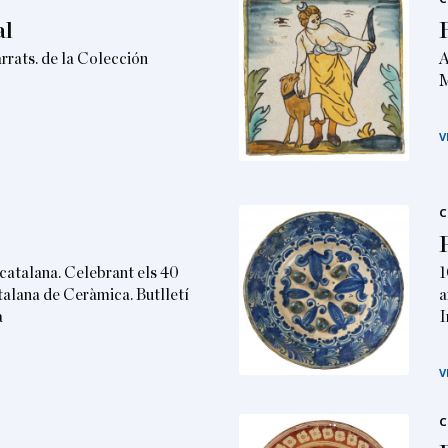
al
arrats. de la Colección
A
M
V
C
catalana. Celebrant els 40
1
talana de Ceràmica. Butlletí
a
a
I
V
C