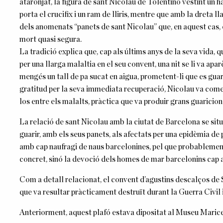
ataronjat,
la
figura de sant Nicolau de Tolentino vestint un h
porta el crucifix i un ram de lliris, mentre que amb
la
dreta lla
dels anomenats “panets de sant Nicolau” que, en aquest cas, 
mort quasi segura.
La
tradició explica que, cap als últims anys de
la
seva vida, q
per una llarga malaltia en el seu convent, una nit se li va apa
mengés un tall de pa sucat en aigua, prometent-li que es guar
gratitud per
la
seva immediata recuperació, Nicolau va comença
los entre els malalts, pràctica que va produir grans guaricion
La
relació de sant Nicolau amb
la
ciutat de Barcelona se situ
guarir, amb els seus panets, als afectats per una epidèmia de 
amb cap naufragi de naus barcelonines, pel que probablement 
concret, sinó
la
devoció dels homes de mar barcelonins cap a 
Com a detall relacionat, el convent d’agustins descalços de
que va resultar pràcticament destruït durant
la
Guerra Civil i
Anteriorment, aquest plafó estava dipositat al Museu Maricel