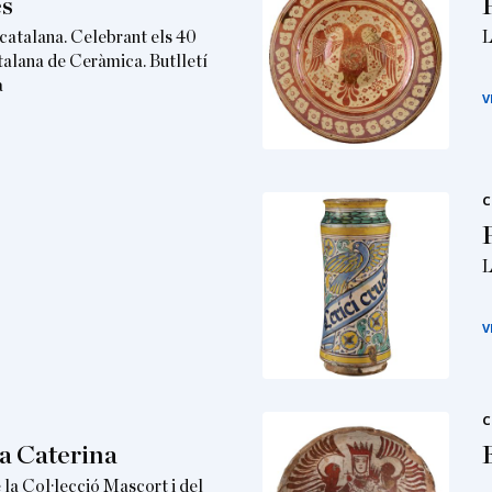
es
catalana. Celebrant els 40
L
talana de Ceràmica. Butlletí
a
V
C
L
V
C
a Caterina
la Col·lecció Mascort i del