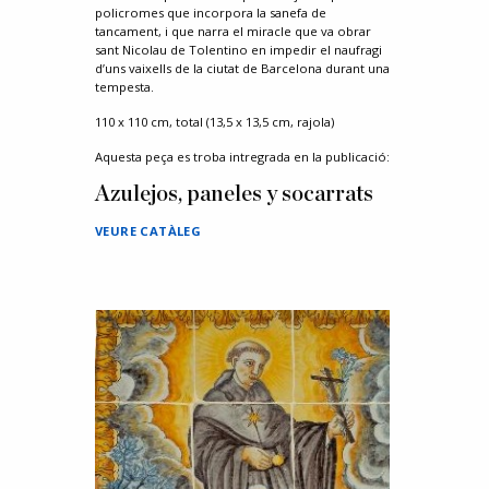
policromes que incorpora
la
sanefa de
tancament, i que narra el miracle que va obrar
sant Nicolau de Tolentino en impedir el naufragi
d’uns vaixells de
la
ciutat de Barcelona durant una
tempesta.
110 x 110 cm, total (13,5 x 13,5 cm, rajola)
Aquesta peça es troba intregrada en la publicació:
Azulejos, paneles y socarrats
VEURE CATÀLEG