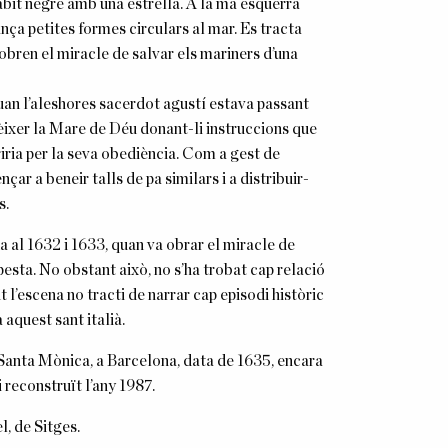
àbit negre amb una estrella. A
la
mà esquerra
nça petites formes circulars al mar. Es tracta
obren el miracle de salvar els mariners d’una
uan l’aleshores sacerdot agustí estava passant
rèixer
la
Mare de Déu donant-li instruccions que
iria per
la
seva obediència. Com a gest de
r a beneir talls de pa similars i a distribuir-
s.
a al 1632 i 1633, quan va obrar el miracle de
pesta. No obstant això, no s’ha trobat cap relació
l’escena no tracti de narrar cap episodi històric
aquest sant italià.
 Santa Mònica, a Barcelona,
data de 1635, encara
 reconstruït l’any 1987.
, de Sitges.