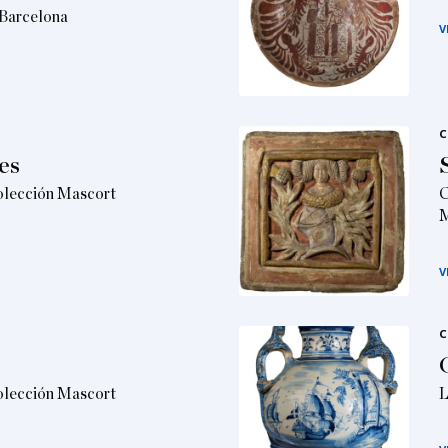
Barcelona
V
C
es
Colección Mascort
C
M
V
C
Colección Mascort
L