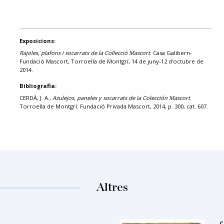
Exposicions:
Rajoles, plafons i socarrats de la Col·lecció Mascort
. Casa Galibern-
Fundació Mascort, Torroella de Montgrí, 14 de juny-12 d’octubre de
2014.
Bibliografia:
CERDÀ, J. A.,
Azulejos, paneles y socarrats de la Colección Mascort
.
Torroella de Montgrí: Fundació Privada Mascort, 2014, p. 300, cat. 607.
Altres
C