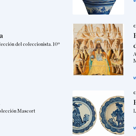
V
C
a
lección del coleccionista. 10º
A
M
V
C
a
Colección Mascort
L
V