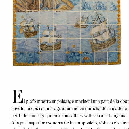
E
l plafó mostra un paisatge mariner i una part de
la
costa
núvols foscos i el mar agitat anuncien que s’ha desencadenat
perill de naufragar, mentre uns altres s’albiren a
la
llunyania.
A
la
part superior esquerra de
la
composició, s’obren els núvo