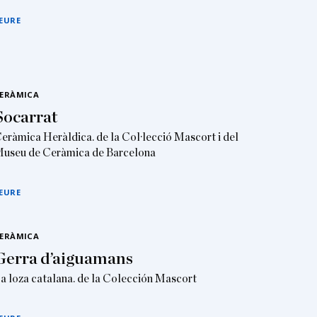
EURE
ERÀMICA
Socarrat
eràmica Heràldica. de la Col·lecció Mascort i del
useu de Ceràmica de Barcelona
EURE
ERÀMICA
Gerra d’aiguamans
a loza catalana. de la Colección Mascort