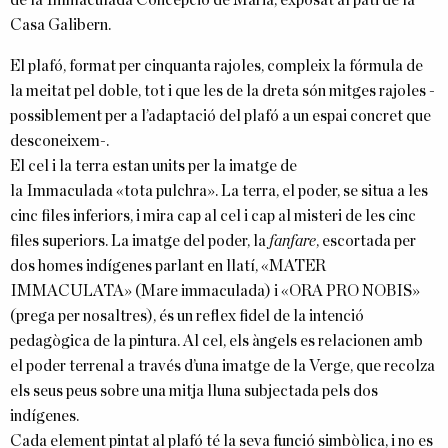
de la
Immaculada
Concepció de Maria, exposat al pati de la
Casa Galibern.
El plafó, format per cinquanta rajoles, compleix la fórmula de
la meitat pel doble, tot i que les de la dreta són mitges rajoles -
possiblement per a l’adaptació del plafó a un espai concret que
desconeixem-.
El cel i la terra estan units per la imatge de
la
Immaculada
«tota pulchra». La terra, el poder, se situa a les
cinc files inferiors, i mira cap al cel i cap al misteri de les cinc
files superiors. La imatge del poder, la
fanfare
, escortada per
dos homes indígenes parlant en llatí, «MATER
IMMACULATA» (Mare
immaculada
) i «ORA PRO NOBIS»
(prega per nosaltres), és un reflex fidel de la intenció
pedagògica de la pintura. Al cel, els àngels es relacionen amb
el poder terrenal a través d’una imatge de la Verge, que recolza
els seus peus sobre una mitja lluna subjectada pels dos
indígenes.
Cada element pintat al plafó té la seva funció simbòlica, i no es