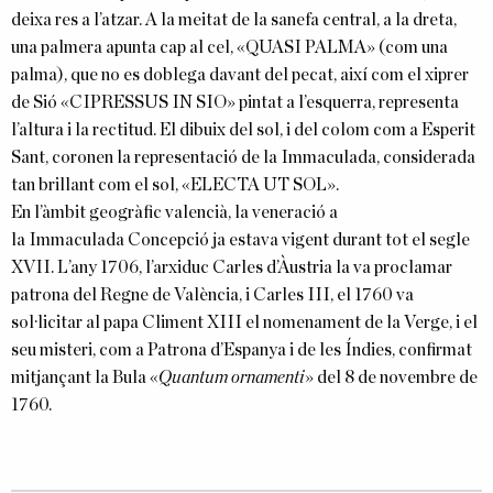
deixa res a l’atzar. A la meitat de la sanefa central, a la dreta,
una palmera apunta cap al cel, «QUASI PALMA» (com una
palma), que no es doblega davant del pecat, així com el xiprer
de Sió «CIPRESSUS IN SIO» pintat a l’esquerra, representa
l’altura i la rectitud. El dibuix del sol, i del colom com a Esperit
Sant, coronen la representació de la
Immaculada
, considerada
tan brillant com el sol, «ELECTA UT SOL».
En l’àmbit geogràfic valencià, la veneració a
la
Immaculada
Concepció ja estava vigent durant tot el segle
XVII. L’any 1706, l’arxiduc Carles d’Àustria la va proclamar
patrona del Regne de València, i Carles III, el 1760 va
sol·licitar al papa Climent XIII el nomenament de la Verge, i el
seu misteri, com a Patrona d’Espanya i de les Índies, confirmat
mitjançant la Bula «
Quantum ornamenti
» del 8 de novembre de
1760.