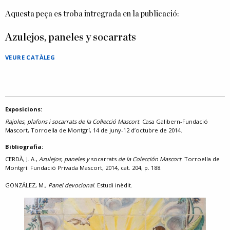
Aquesta peça es troba intregrada en la publicació:
Azulejos, paneles y socarrats
VEURE CATÀLEG
Exposicions:
Rajoles, plafons i socarrats de la Col·lecció Mascort
. Casa Galibern-Fundació
Mascort, Torroella de Montgrí, 14 de juny-12 d’octubre de 2014.
Bibliografia:
CERDÀ, J. A.,
Azulejos, paneles y
socarrats
de la Colección Mascort
. Torroella de
Montgrí: Fundació Privada Mascort, 2014, cat. 204, p. 188.
GONZÁLEZ, M.,
Panel devocional
. Estudi inèdit.