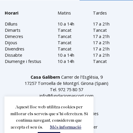
Horari
Matins
Tardes
Dilluns
10 a 14h
17 a 21h
Dimarts
Tancat
Tancat
Dimecres
Tancat
17 a 21h
Dijous
Tancat
17 a 21h
Divendres
Tancat
17 a 21h
Dissabte
10 a 14h
17 a 21h
Diumenge i festius
10 a 14h
Tancat
Casa Galibern
Carrer de l'Església, 9
17257 Torroella de Montgrí. Girona (Spain)
Tel.
972 75 80 57
info@fundaciomascort.com
Aquest lloc web utilitza cookies per
Avís legal
Política de cookies
millorar els serveis que s'hi ofereixen. Si
continua navegant, considerem que
Facebook
Instagram
Twitter
accepta el seu ús.
Més informació