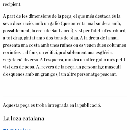
recipient.
A part de les dimensions de la peça, el que més destaca és la
seva decoració, amb un galió (que ostenta una bandera amb,
possiblement, la creu de Sant Jordi), vist per l’aleta d’estribord,
a tot drap, pintat amb dos tons de blau. A la dreta de la nau,
presenta una costa amb unes ruïnes on es veuen dues columnes
corínties i, al fons, un edifici, probablement una església, i
vegetació diversa. A l’esquerra, mostra un altre galió més petit
vist des de popa. Al revers de la peça, un personatge masculí
d’esquenes amb un gran gos, i un altre personatge pescant.
Aquesta peça es troba intregrada en la publicació:
La loza catalana
VEURE CATÀLEG