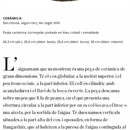
CERÀMICA
Barcelona, segon terç del segle XVIII
Pasta ceràmica, tornejada, pintada en blau cobalt i esmaltada
60,3 cm (alt.), 20,4 cm (diàm. base), 20,4 cm (diàm. boca), 34 cm (diàm. màxim)
L’
aiguamans que us mostrem és una peça de ceràmica de
grans dimensions. Té el cos globular, a la meitat superior, i el
peu troncocònic, a la part inferior. El coll és cilíndric amb
acanaladures i el llavi de la boca és recte. La peça descansa
sobre un peu que li fa de peanya, en el que presenta una
obertura circular a la part inferior per on es col·locava el broc o
una aixeta, per la sortida de l’aigua. Té dues nanses verticals
situades a la part alta del cos, i oposades, en forma de
llangardaix, que al·ludeixen a la puresa de l’aigua continguda al