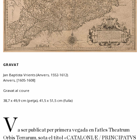
GRAVAT
Jan Baptista Vrients (Anvers, 1552-1612).
Anvers, [1605-1608]
Gravat al coure
38,7 x 49,9 cm (petja), 41,5 x 51,5 cm (fulla)
V
a ser publicat per primera vegada en l’atles Theatrum
Orbis Terrarum, sota el títol «CATALONIÆ / PRINCIPATVS