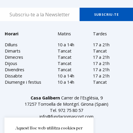
Horari
Matins
Tardes
Dilluns
10 a 14h
17 a 21h
Dimarts
Tancat
Tancat
Dimecres
Tancat
17 a 21h
Dijous
Tancat
17 a 21h
Divendres
Tancat
17 a 21h
Dissabte
10 a 14h
17 a 21h
Diumenge i festius
10 a 14h
Tancat
Casa Galibern
Carrer de l'Església, 9
17257 Torroella de Montgrí. Girona (Spain)
Tel.
972 75 80 57
info@fundaciomascort.com
Aquest lloc web utilitza cookies per