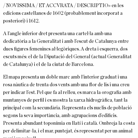
/ NOVISSIMA / ET ACCVRATA / DESCRIPTIO» en les
edicions castellanes de 1602 (probablement incorporat a
posteriori) i 1612.
A l’angle inferior dret presenta una cartel·la amb una
dedicatòria a la Generalitat i amb l’escut de Catalunya entre
dues figures femenines al·legòriques. A dreta i esquerra, dos
escuts més: el de la Diputació del General (actual Generalitat
de Catalunya) i el de la ciutat de Barcelona.
El mapa presenta un doble marc amb l’interior graduat i una
rosa nàutica de trenta dos vents amb una flor de lis i una creu
per indicar l’est. Pel que fa al relleu, es marca la orografia amb
muntanyes de perfil i es mostra la xarxa hidrogràfica, tant la
principal com la secundària. Representa els nuclis de població
segons la seva importància, amb agrupacions d’edificis.
Presenta abundant toponímia en llatí i català. Ombreja la costa
per delimitar-la, i el mar, puntejat, és representat per un animal