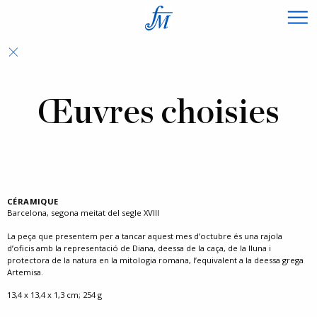
×
Œuvres choisies
CÉRAMIQUE
Barcelona, segona meitat del segle XVIII
La peça que presentem per a tancar aquest mes d’octubre és una rajola
d’oficis amb la representació de Diana, deessa de la caça, de la lluna i
protectora de la natura en la mitologia romana, l’equivalent a la deessa grega
Artemisa.
13,4 x 13,4 x 1,3 cm; 254 g