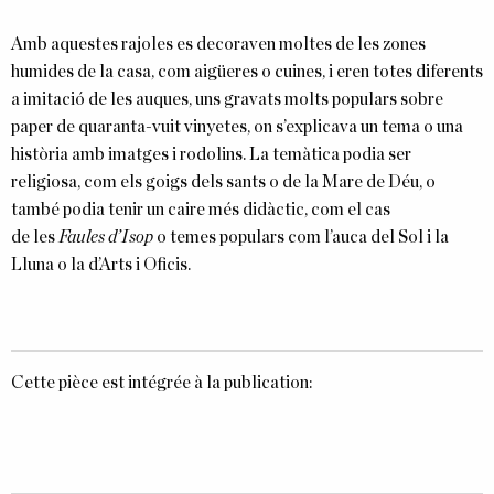
Amb aquestes rajoles es decoraven moltes de les zones
humides de la casa, com aigüeres o cuines, i eren totes diferents
a imitació de les auques, uns gravats molts populars sobre
paper de quaranta-vuit vinyetes, on s’explicava un tema o una
història amb imatges i rodolins. La temàtica podia ser
religiosa, com els goigs dels sants o de la Mare de Déu, o
també podia tenir un caire més didàctic, com el cas
de les
Faules d’Isop
o temes populars com l’auca del Sol i la
Lluna o la d’Arts i Oficis.
Cette pièce est intégrée à la publication: