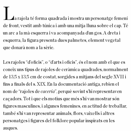
L
a rajola té forma quadrada i mostra un personatge femení
de front, vestit amb túnica i amb una mitja lluna sobre el cap. Té
un arc a la mà esquerra i va acompanyada d’un gos. A dreta i
esquerra, la figura presenta dues palmetes, element vegetal
que donarà nom a la sèrie.
Les rajoles “d’oficis”, o “d’arts i oficis”, és el nom amb el que es
coneix uns tipus de rajoles de ceràmica quadrades, normalment
de 13,5 x 13,5 cm de costat, sorgides a mitjans del segle XVII i
fins a finals del s. XIX. En la documentació antiga, rebien el
nom de “rajoles de
cacería
”, perquè sovint s’hi representaven
caçadors. Tot i que els motius que més s’hi van mostrar són
figures masculines, i algunes femenines, en actitud de treballar,
també s’hi van representar animals, flors, vaixells i altres
personatges i figures del folklore popular inspirats en les
auques.