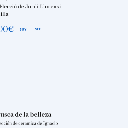
l·lecció de Jordi Llorens i
illa
00
€
SEE
BUY
usca de la belleza
ección de cerámica de Ignacio