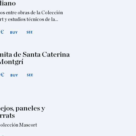
diano
os entre obras de la Colección
t y estudios técnicos de la…
0
€
SEE
BUY
mita de Santa Caterina
Montgrí
0
€
SEE
BUY
ejos, paneles y
rrats
Colección Mascort