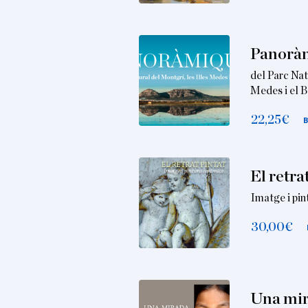
Panorà
del Parc Nat
Medes i el B
22,25
€
El retra
Imatge i pin
30,00
€
Una mi