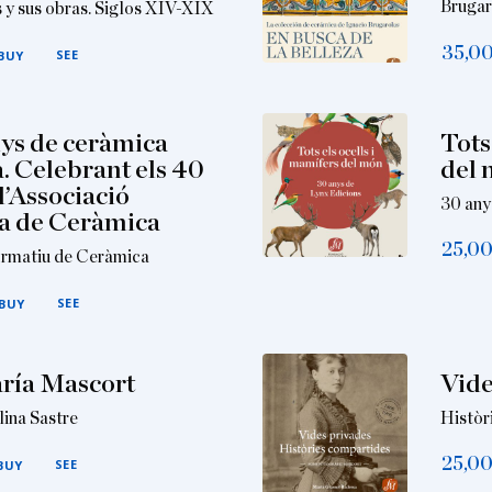
Brugar
s y sus obras. Siglos XIV-XIX
35,0
SEE
BUY
ys de ceràmica
Tots
. Celebrant els 40
del
l’Associació
30 any
a de Ceràmica
25,0
formatiu de Ceràmica
SEE
BUY
ría Mascort
Vide
lina Sastre
Històr
25,0
SEE
BUY