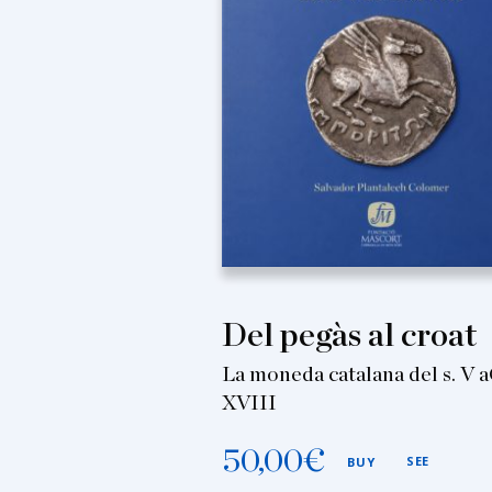
Del pegàs al croat
La moneda catalana del s. V a
XVIII
50,00
€
SEE
BUY