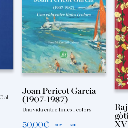
Joan Pericot Garcia
C al
(1907-1987)
Raj
Una vida entre línies i colors
gòt
XV
50,00
€
SEE
BUY