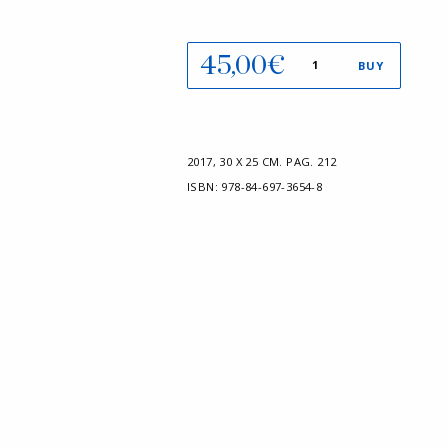
Piezas
45,00
€
BUY
escogidas
quantity
2017
,
30 X 25 CM.
PAG. 212
ISBN:
978-84-697-3654-8