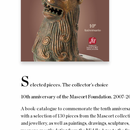
S
elected pieces. The collector’s choice
10th anniversary of the Mascort Foundation. 2007-2
A book-catalogue to commemorate the tenth anniversary
with a selection of 130 pieces from the Mascort collecti
and jewellery, as well as paintings, drawings, sculpture