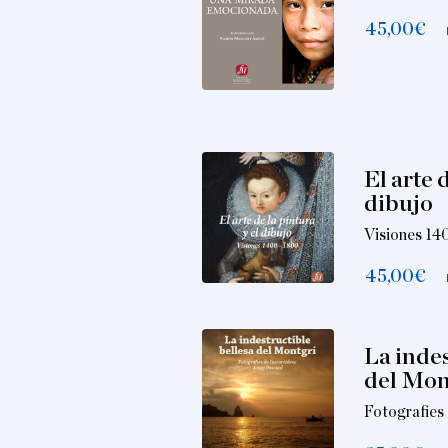
45,00
€
El arte 
dibujo
Visiones 1
45,00
€
La indes
del Mon
Fotografies 