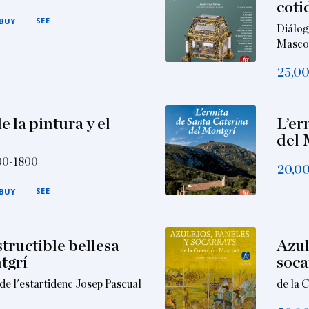
coti
SEE
BUY
Diálog
Mascor
25,0
de la pintura y el
L’er
del 
400-1800
20,0
SEE
BUY
tructible bellesa
Azul
tgrí
soca
de l'estartidenc Josep Pascual
de la 