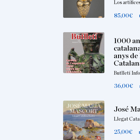
Los artífice
85,00
€
1000 an
catalana
anys de 
Catalan
Butlletí In
36,00
€
José Ma
Llegat Cata
25,00
€