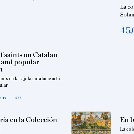
La co
Solan
45,
f saints on Catalan
rt and popular
n
nts en la rajola catalana: art i
ular
SEE
BUY
ría en la Colección
En b
t
La col