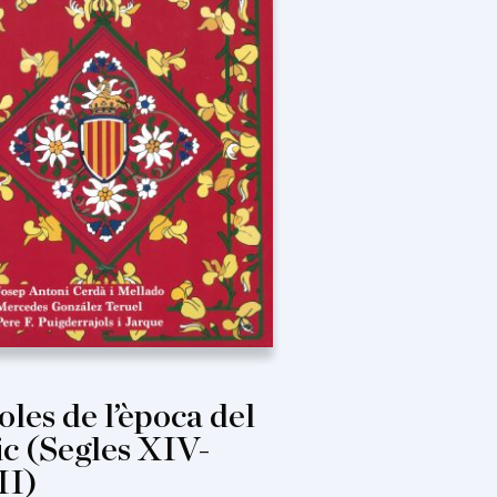
oles de l’època del
ic (Segles XIV-
II)