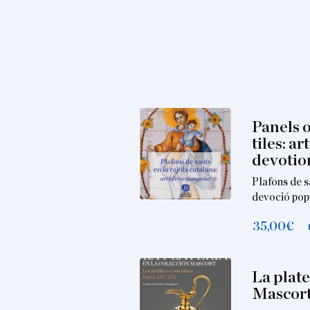
Panels o
tiles: a
devotio
Plafons de sa
devoció pop
35,00
€
La plate
Mascor