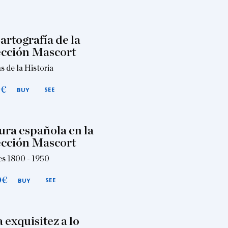
artografía de la
cción Mascort
s de la Historia
0
€
SEE
BUY
ura española en la
cción Mascort
es 1800 - 1950
0
€
SEE
BUY
a exquisitez a lo