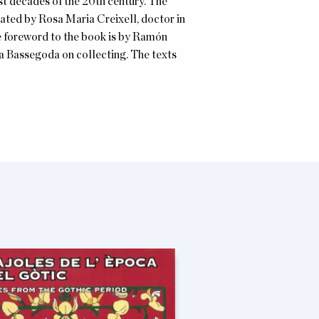
st decades of the 20th century. The
ated by Rosa Maria Creixell, doctor in
he foreword to the book is by Ramón
a Bassegoda on collecting. The texts