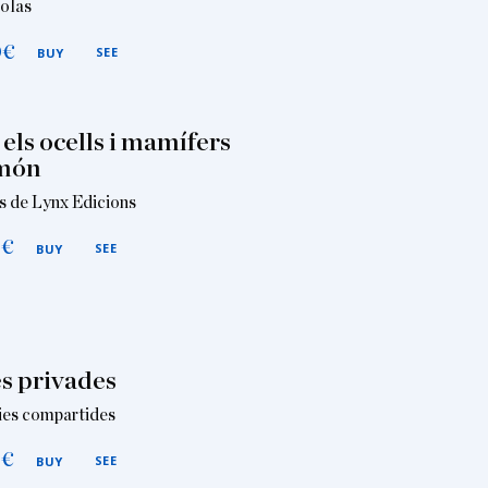
olas
0
€
SEE
BUY
 els ocells i mamífers
 món
s de Lynx Edicions
0
€
SEE
BUY
s privades
ies compartides
0
€
SEE
BUY