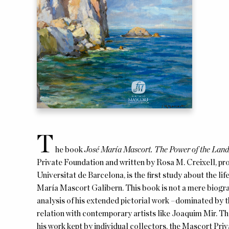
T
he book
José María Mascort. The Power of the Lan
Private Foundation and written by Rosa M. Creixell, pro
Universitat de Barcelona, is the first study about the li
María Mascort Galibern. This book is not a mere biogra
analysis of his extended pictorial work –dominated by t
relation with contemporary artists like Joaquim Mir. T
his work kept by individual collectors, the Mascort Pr