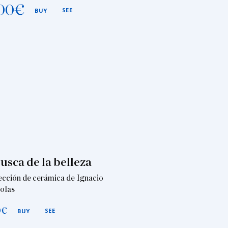
00
€
SEE
BUY
usca de la belleza
ección de cerámica de Ignacio
olas
0
€
SEE
BUY