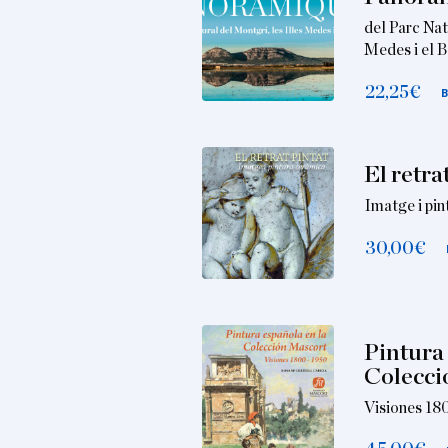
del Parc Nat
Medes i el B
22,25
€
El retra
Imatge i pin
30,00
€
Pintura 
Colecci
Visiones 18