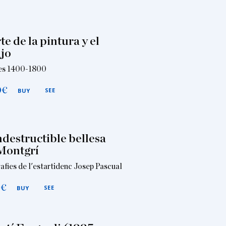
te de la pintura y el
jo
es 1400-1800
0
€
SEE
BUY
ndestructible bellesa
Montgrí
afies de l'estartidenc Josep Pascual
0
€
SEE
BUY