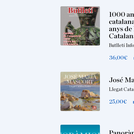
1000 an
catalana
anys de 
Catalan
Butlletí In
36,00
€
José Ma
Llegat Cata
25,00
€
Panorà