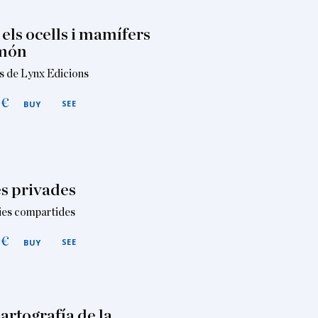
 els ocells i mamífers
 món
s de Lynx Edicions
0
€
SEE
BUY
s privades
ies compartides
0
€
SEE
BUY
artografía de la