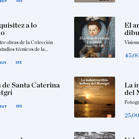
SEE
BUY
quisitez a lo
El ar
no
dibu
tre obras de la Colección
Vision
tudios técnicos de la…
45,0
SEE
BUY
a de Santa Caterina
La i
tgrí
del 
Fotogr
SEE
BUY
25,0