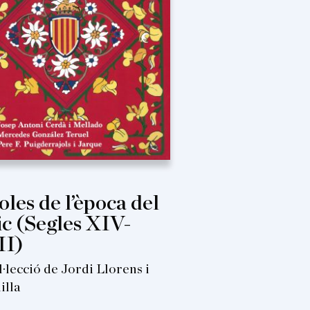
oles de l’època del
ic (Segles XIV-
II)
l·lecció de Jordi Llorens i
illa