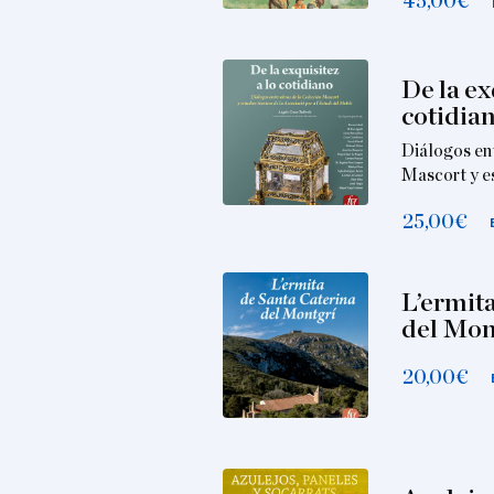
45,00
€
De la ex
cotidia
Diálogos en
Mascort y es
25,00
€
L’ermit
del Mon
20,00
€