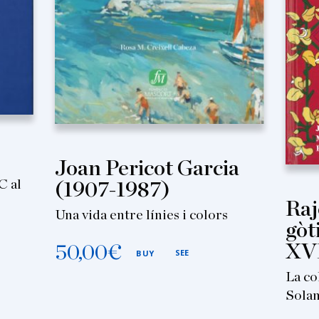
Joan Pericot Garcia
C al
(1907-1987)
Raj
Una vida entre línies i colors
gòt
XV
50,00
€
SEE
BUY
La co
Solan