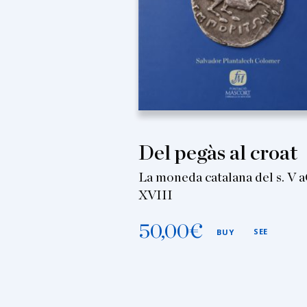
Del pegàs al croat
La moneda catalana del s. V a
XVIII
50,00
€
SEE
BUY