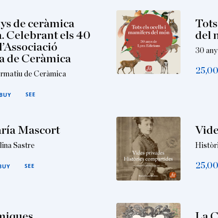
ys de ceràmica
Tots
. Celebrant els 40
del
l’Associació
30 any
a de Ceràmica
25,0
formatiu de Ceràmica
SEE
BUY
ría Mascort
Vide
lina Sastre
Històr
25,0
SEE
BUY
miques
La C