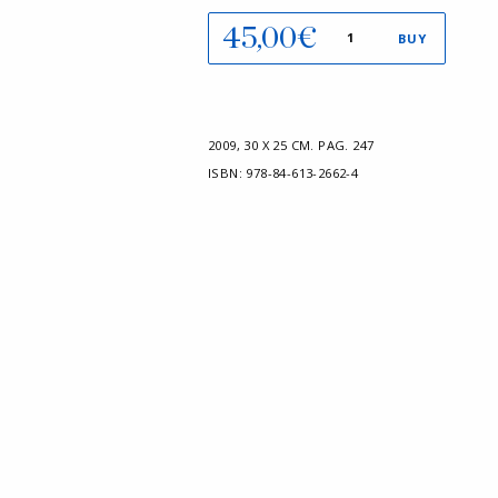
José
45,00
€
BUY
María
Mascort
quantity
2009
,
30 X 25 CM.
PAG. 247
ISBN:
978-84-613-2662-4