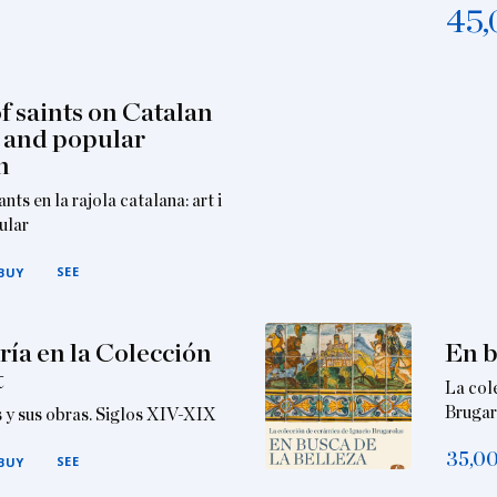
45,
f saints on Catalan
rt and popular
n
nts en la rajola catalana: art i
ular
SEE
BUY
ría en la Colección
En b
t
La col
Brugar
s y sus obras. Siglos XIV-XIX
35,0
SEE
BUY