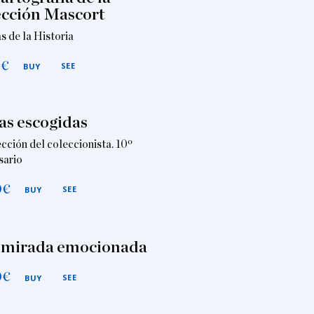
cción Mascort
s de la Historia
0
€
SEE
BUY
as escogidas
cción del coleccionista. 10º
sario
0
€
SEE
BUY
 mirada emocionada
0
€
SEE
BUY