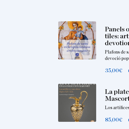
Panels o
tiles: a
devotio
Plafons de sa
devoció pop
35,00
€
La plate
Mascor
Los artífice
85,00
€