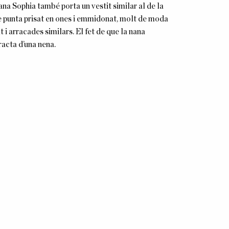
ana Sophia també porta un vestit similar al de la
 de punta prisat en ones i emmidonat, molt de moda
 i arracades similars. El fet de que la nana
racta d’una nena.