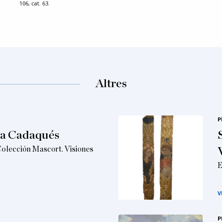
106, cat. 63.
Altres
P
s a Cadaqués
Colección Mascort. Visiones
E
V
P