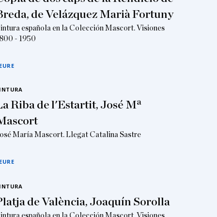
Breda, de Velázquez Marià Fortuny
intura española en la Colección Mascort. Visiones
800 - 1950
EURE
INTURA
La Riba de l'Estartit, José Mª
Mascort
osé María Mascort. Llegat Catalina Sastre
EURE
INTURA
Platja de València, Joaquín Sorolla
intura española en la Colección Mascort. Visiones