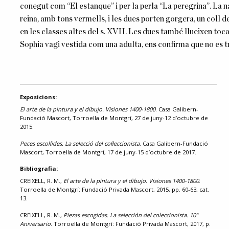
conegut com “El estanque” i per la perla “La peregrina”. La n
reina, amb tons vermells, i les dues porten gorgera, un coll
en les classes altes del s. XVII. Les dues també llueixen tocat
Sophia vagi vestida com una adulta, ens confirma que no es t
Exposicions:
El arte de la pintura y el dibujo. Visiones 1400-1800
. Casa Galibern-
Fundació Mascort, Torroella de Montgrí, 27 de juny-12 d’octubre de
2015.
Peces escollides. La selecció del col·leccionista
. Casa Galibern-Fundació
Mascort, Torroella de Montgrí, 17 de juny-15 d’octubre de 2017.
Bibliografia:
CREIXELL, R. M.,
El arte de la pintura y el dibujo. Visiones 1400-1800
.
Torroella de Montgrí: Fundació Privada Mascort, 2015, pp. 60-63, cat.
13.
CREIXELL, R. M.,
Piezas escogidas. La selección del coleccionista. 10º
Aniversario
. Torroella de Montgrí: Fundació Privada Mascort, 2017, p.