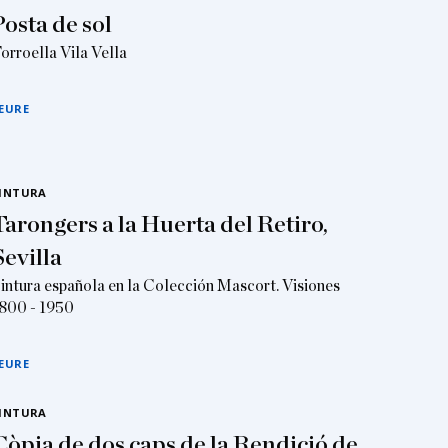
Posta de sol
orroella Vila Vella
EURE
INTURA
Tarongers a la Huerta del Retiro,
Sevilla
intura española en la Colección Mascort. Visiones
800 - 1950
EURE
INTURA
Còpia de dos caps de la Rendició de