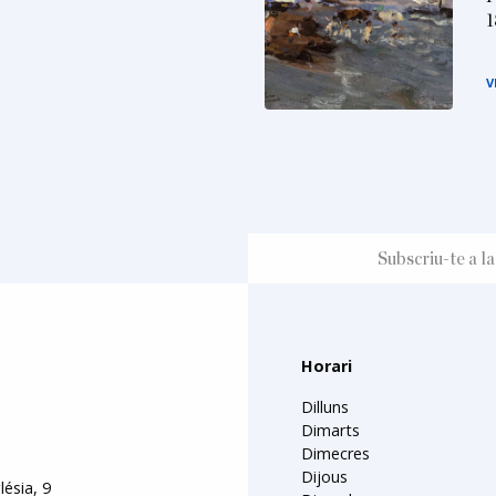
1
V
Horari
Dilluns
Dimarts
Dimecres
Dijous
lésia, 9