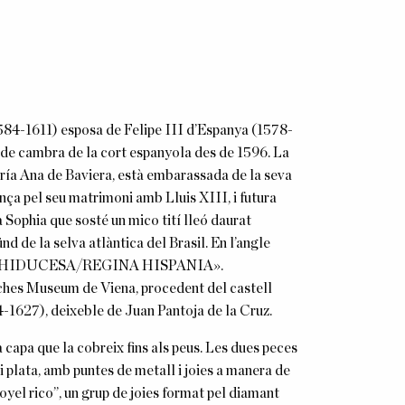
(1584-1611) esposa de Felipe III d’Espanya (1578-
 de cambra de la cort espanyola des de 1596. La
María Ana de Baviera, està embarassada de la seva
nça pel seu matrimoni amb Lluis XIII, i futura
 Sophia que sosté un mico tití lleó daurat
nd de la selva atlàntica del Brasil. En l’angle
A ARCHIDUCESA/REGINA HISPANIA».
isches Museum de Viena, procedent del castell
4-1627), deixeble de Juan Pantoja de la Cruz.
a capa que la cobreix fins als peus. Les dues peces
 plata, amb puntes de metall i joies a manera de
Joyel rico”, un grup de joies format pel diamant