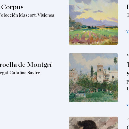
l Corpus
Colección Mascort. Visiones
T
V
P
roella de Montgrí
egat Catalina Sastre
P
1
V
P