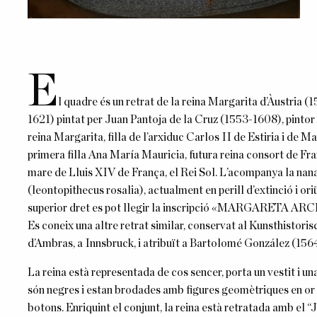
E
l quadre és un retrat de la reina Margarita d’Àustria 
1621) pintat per Juan Pantoja de la Cruz (1553-1608), pintor
reina Margarita, filla de l’arxiduc Carlos II de Estiria i de 
primera filla Ana María Mauricia, futura reina consort de Fra
mare de Lluis XIV de França, el Rei Sol. L’acompanya la nana
(leontopithecus rosalia), actualment en perill d’extinció i oriü
superior dret es pot llegir la inscripció «MARGARET
Es coneix una altre retrat similar, conservat al Kunsthistor
d’Ambras, a Innsbruck, i atribuït a Bartolomé González (156
La reina està representada de cos sencer, porta un vestit i un
són negres i estan brodades amb figures geomètriques en or i
botons. Enriquint el conjunt, la reina està retratada amb el “