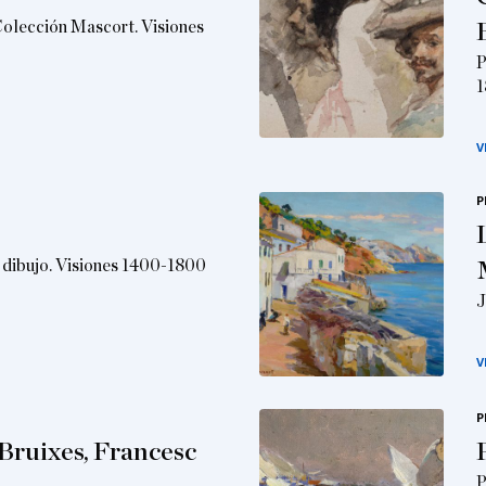
Colección Mascort. Visiones
P
1
V
P
el dibujo. Visiones 1400-1800
J
V
P
 Bruixes, Francesc
P