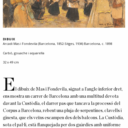
DIBUIX
Arcadi Mas i Fondevila (Barcelona, 1852-Sitges, 1934) Barcelona, c. 1898
Carbó, gouache i aquarel·la
32 x 49 cm
E
l dibuix de Mas i Fondevila, signat a l’angle inferior dret,
ens mostra un carrer de Barcelona amb una multitud devota
davant la Custòdia, el darrer pas que tancava la processó del
Corpus a Barcelona, rebent una pluja de serpentines, clavells i
ginesta, que els veïns escampen des dels balcons. La Custòdia,
sota el pal·li, està flanquejada per dos guàrdies amb uniforme