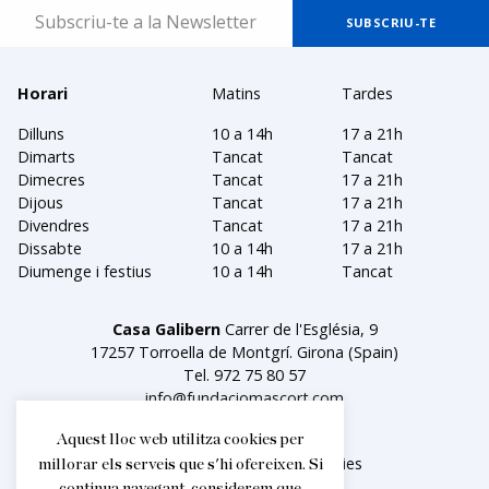
Horari
Matins
Tardes
Dilluns
10 a 14h
17 a 21h
Dimarts
Tancat
Tancat
Dimecres
Tancat
17 a 21h
Dijous
Tancat
17 a 21h
Divendres
Tancat
17 a 21h
Dissabte
10 a 14h
17 a 21h
Diumenge i festius
10 a 14h
Tancat
Casa Galibern
Carrer de l'Església, 9
17257 Torroella de Montgrí. Girona (Spain)
Tel.
972 75 80 57
info@fundaciomascort.com
Aquest lloc web utilitza cookies per
Avís legal
Política de cookies
millorar els serveis que s'hi ofereixen. Si
continua navegant, considerem que