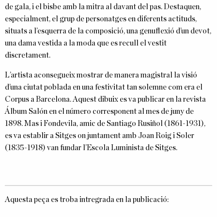
de gala, i el bisbe amb la mitra al davant del pas. Destaquen,
especialment, el grup de personatges en diferents actituds,
situats a l’esquerra de la composició, una genuflexió d’un devot,
una dama vestida a la moda que es recull el vestit
discretament.
L’artista aconsegueix mostrar de manera magistral la visió
d’una ciutat poblada en una festivitat tan solemne com era el
Corpus a Barcelona. Aquest dibuix es va publicar en la revista
Álbum Salón en el número corresponent al mes de juny de
1898. Mas i Fondevila, amic de Santiago Rusiñol (1861-1931),
es va establir a Sitges on juntament amb Joan Roig i Soler
(1835-1918) van fundar l’Escola Luminista de Sitges.
Aquesta peça es troba intregrada en la publicació: