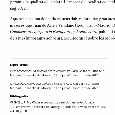
garantia la qualitat de la plata. La marca de localitat coinc
segle XVI.
Aquesta peça tan delicada és, sens dubte, obra d’un gran mest
mesures que Juan de Arfe y Villafañe (León, 1535-Madrid, 16
Commensuracion para la Esculptura, y Architectura
, publicat
dels més importants sobre art, arquitectura i sobre les prop
Exposicions:
Peces escollides. La selecció del col·leccionista
. Casa Galibern-Fundació
Mascort, Torroella de Montgrí, 17 de juny-15 d’octubre de 2017.
Orfebreria i joieria a la Col·lecció Mascort
. Casa Galibern-Fundació
Mascort, Torroella de Montgrí, 11 de juny-16 d’octubre de 2022.
Bibliografia:
CREIXELL, R. M.,
Piezas escogidas. La selección del coleccionista.
10º Aniversario
. Torroella de Montgrí: Fundació Privada Mascort, 2017,
cat. 48, p. 88.