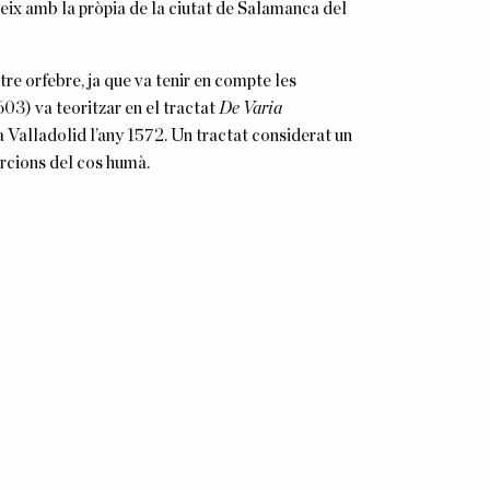
ideix amb la pròpia de la ciutat de Salamanca del
re orfebre, ja que va tenir en compte les
03) va teoritzar en el tractat
De Varia
 a Valladolid l’any 1572. Un tractat considerat un
orcions del cos humà.