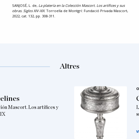
SANJOSÉ, L. de,
La platería en la Colección Mascort. Los artífices y sus
obras. Siglos XIV-XIX
. Torroella de Montgrí: Fundació Privada Mascort,
2022, cat. 132, pp. 308-311.
Altres
O
elines
ción Mascort. Los artífices y
L
XIX
s
V