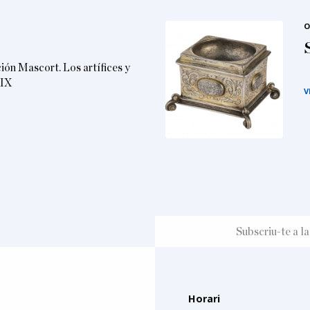
O
ción Mascort. Los artífices y
XIX
V
Horari