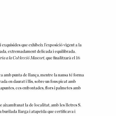
 exquisides que exhibeix l’exposició vigent a la
rada, extremadament delicada i equilibrada.
eria a la Col·lecció Mascort
, que finalitzarà el 16
boca amb punta de llança, mentre la nansa té forma
ada en daurat i llis, sobre un fons picat amb
apuntes, ces enfrontades, flors i palmetes amb
e aixamfranat la de localitat, amb les lletres S.
na burilada llarga i atapeïda que certificava i