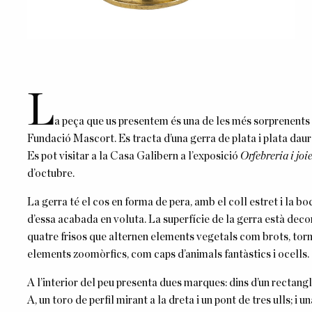
L
a peça que us presentem és una de les més sorprenents i
Fundació Mascort. Es tracta d’una gerra de plata i plata dau
Es pot visitar a la Casa Galibern a l’exposició
Orfebreria i joi
d’octubre.
La gerra té el cos en forma de pera, amb el coll estret i la 
d’essa acabada en voluta. La superfície de la gerra està decor
quatre frisos que alternen elements vegetals com brots, torn
elements zoomòrfics, com caps d’animals fantàstics i ocells.
A l’interior del peu presenta dues marques: dins d’un rectangl
A, un toro de perfil mirant a la dreta i un pont de tres ulls; i u