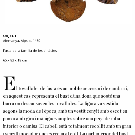
OBJECT
Alemanya, Alps, c. 1480
Fusta de la família de les pinàcies
65 x 83 x 18 cm
E
l tovalloler de fusta és un moble accessori de cambra i,
en aquest cas, representa el bust d’una dona que sosté una
barra on descansaven les tovalloles. La figura va vestida
segons la moda de l’època, amb un vestit cenyit amb escot en
punxa amb gira i mànigues amples sobre una peça de roba
interior o camisa. El cabell està totalment recollit amb un gran
i senzill mocador que es creua al coll. La part inferior del bust