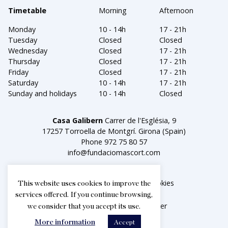
Timetable
Morning
Afternoon
Monday
10 - 14h
17 - 21h
Tuesday
Closed
Closed
Wednesday
Closed
17 - 21h
Thursday
Closed
17 - 21h
Friday
Closed
17 - 21h
Saturday
10 - 14h
17 - 21h
Sunday and holidays
10 - 14h
Closed
Casa Galibern
Carrer de l'Església, 9
17257 Torroella de Montgrí. Girona (Spain)
Phone
972 75 80 57
info@fundaciomascort.com
Legal notice
Política de cookies
This website uses cookies to improve the
services offered. If you continue browsing,
Facebook
Instagram
Twitter
we consider that you accept its use.
More information
Accept