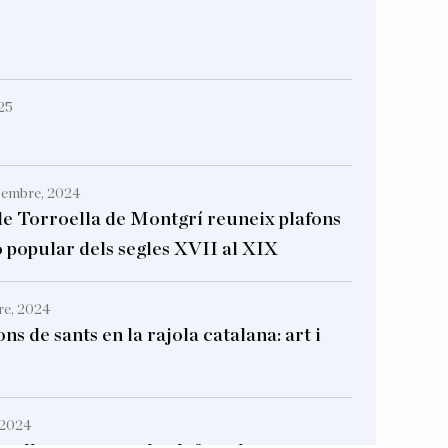
25
sembre, 2024
e Torroella de Montgrí reuneix plafons
 popular dels segles XVII al XIX
re, 2024
ons de sants en la rajola catalana: art i
 2024