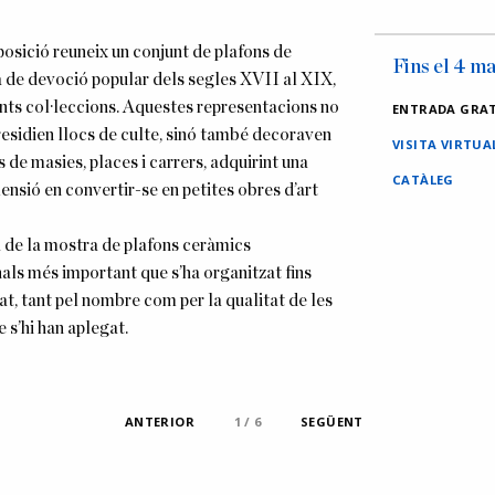
posició reuneix un conjunt de plafons de
Fins el 4 m
 de devoció popular dels segles XVII al XIX,
ents col·leccions. Aquestes representacions no
ENTRADA GRA
esidien llocs de culte, sinó també decoraven
VISITA VIRTUA
s de masies, places i carrers, adquirint una
CATÀLEG
nsió en convertir-se en petites obres d’art
a de la mostra de plafons ceràmics
als més important que s’ha organitzat fins
tat, tant pel nombre com per la qualitat de les
 s’hi han aplegat.
ANTERIOR
1 / 6
2 / 6
3 / 6
4 / 6
5 / 6
6 / 6
SEGÜENT