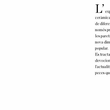
L’
ex
ceràmica
de difer
només pr
les paret
nova dime
popular.
Es tract
devocion
l’actuali
peces que