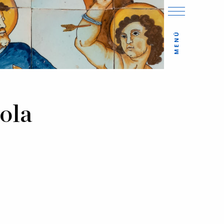
MENÚ
jola