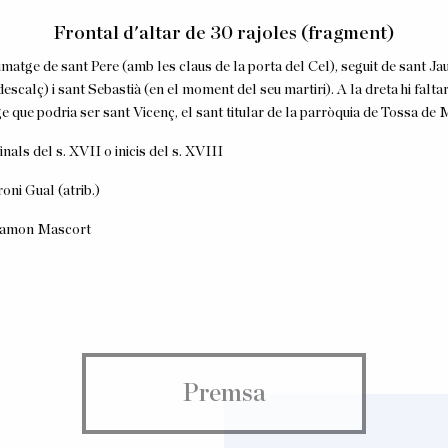
Frontal d'altar de 30 rajoles (fragment)
Frontal d'altar de 53 rajoles (fragment)
Plafó de 40 rajoles
Plafó de 30 rajoles
Plafó de 30 rajoles
Plafó de 28 rajoles
imatge de sant Pere (amb les claus de la porta del Cel), seguit de sant Ja
imatge de la Mare de Déu del Roser amb el Nen i una rosa.
 imatge del Sant Àngel custodi
imatge de sant Josep amb el Nen Jesús a coll i amb un bastó amb flors de 
 imatge de la Mare de Déu del Carme
 imatges de la Mare de Déu del Roser, santa Eulàlia i santa Madrona
descalç) i sant Sebastià (en el moment del seu martiri). A la dreta hi falta
tró dels fusters, des del segle XVI. A la part inferior, la inscripció “Sn. 
(atrib.)
segona meitat del s. XVIII
oles (atrib.)
c
. 1650
e que podria ser sant Vicenç, el sant titular de la parròquia de Tossa de 
(atrib.)
segona meitat s. XVIII
 Ramon Mascort
itjans del s. XVII
el mas Pujol, Badalona
inals del s. XVII o inicis del s. XVIII
segona meitat del s. XVIII
 Ramon Mascort
 Ramon Mascort
 Ramon Mascort
roni Gual (atrib.)
 Ramon Mascort
 Ramon Mascort
Premsa