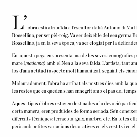
L’
obra està atribuïda a l’escultor italià Antonio di M
Rossellino, per ser pèl-roig. Va ser deixeble del seu germà 
Rossellino, ja en la seva època, va ser elogiat per la delicade
En aquesta peça ens presenta una de les seves iconografies p
mare (
madonna
) amb el Nen a la seva falda. L’artista, tant
los d’una actitud i aspecte molt humanitzat, seguint els càn
Malauradament, l’obra ha arribat als nostres dies amb la quas
les restes que en queden s’han ennegrit amb el pas del temps
Aquest tipus d’obres estaven destinades a la devoció particula
certa manera, eren produïdes de forma seriada. Se’n coneixe
diferents tècniques: terracota, guix, marbre, etc. En totes ell
però amb petites variacions decoratives en els vestits i en el