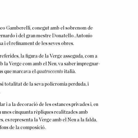
atteo Gamberelli, conegut amb el sobrenom de
Bernardo i del gran mestre Donatello. Antonio
sa i el refinament de les seves obres.
referides, la figura de la Verge asseguda, com a
 amb la Verge com amb el Nen, va saber impregnar-
ons que marcava el
quatroccento
italià.
i totalitat de la seva policromia perduda, i
.
r i a la decoració de les estances privades i, en
n unes cinquanta rèpliques realitzades amb
es, es representa la Verge amb el Nen a la falda,
 fons de la composició.