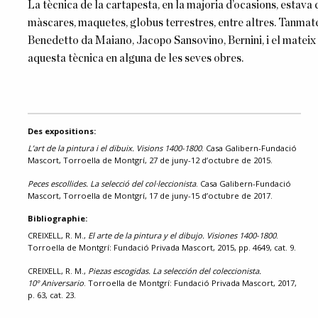
La tècnica de la cartapesta, en la majoria d’ocasions, estava 
màscares, maquetes, globus terrestres, entre altres. Tanmatei
Benedetto da Maiano, Jacopo Sansovino, Bernini, i el mateix D
aquesta tècnica en alguna de les seves obres.
Des expositions:
L’art de la pintura i el dibuix. Visions 1400-1800
. Casa Galibern-Fundació
Mascort, Torroella de Montgrí, 27 de juny-12 d’octubre de 2015.
Peces escollides. La selecció del col·leccionista
. Casa Galibern-Fundació
Mascort, Torroella de Montgrí, 17 de juny-15 d’octubre de 2017.
Bibliographie:
CREIXELL, R. M.,
El arte de la pintura y el dibujo. Visiones 1400-1800
.
Torroella de Montgrí: Fundació Privada Mascort, 2015, pp. 4649, cat. 9.
CREIXELL, R. M.,
Piezas escogidas. La selección del coleccionista.
10º Aniversario
. Torroella de Montgrí: Fundació Privada Mascort, 2017,
p. 63, cat. 23.