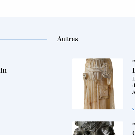
Autres
E
in
D
d
A
V
E