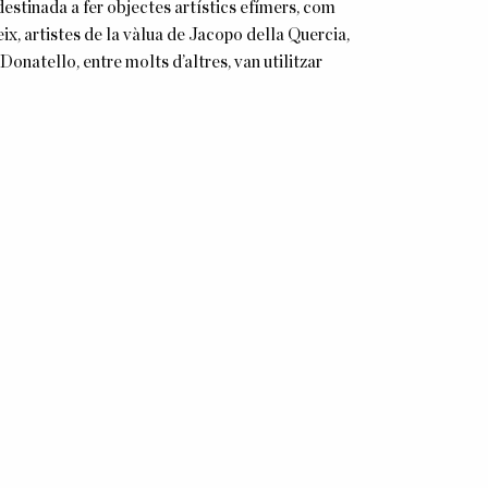
destinada a fer objectes artístics efímers, com
x, artistes de la vàlua de Jacopo della Quercia,
onatello, entre molts d’altres, van utilitzar