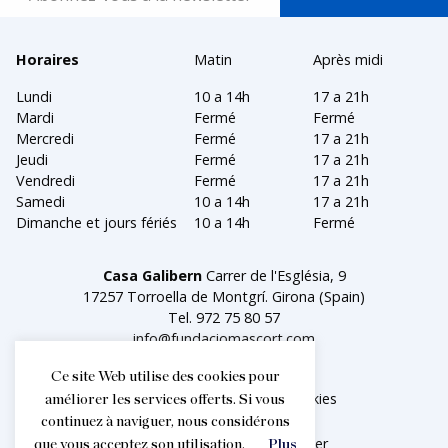
Horaires
Matin
Après midi
Lundi
10 a 14h
17 a 21h
Mardi
Fermé
Fermé
Mercredi
Fermé
17 a 21h
Jeudi
Fermé
17 a 21h
Vendredi
Fermé
17 a 21h
Samedi
10 a 14h
17 a 21h
Dimanche et jours fériés
10 a 14h
Fermé
Casa Galibern
Carrer de l'Església, 9
17257 Torroella de Montgrí. Girona (Spain)
Tel.
972 75 80 57
info@fundaciomascort.com
Ce site Web utilise des cookies pour
Aviso legal
Política de cookies
améliorer les services offerts. Si vous
continuez à naviguer, nous considérons
Facebook
Instagram
Twitter
que vous acceptez son utilisation.
Plus