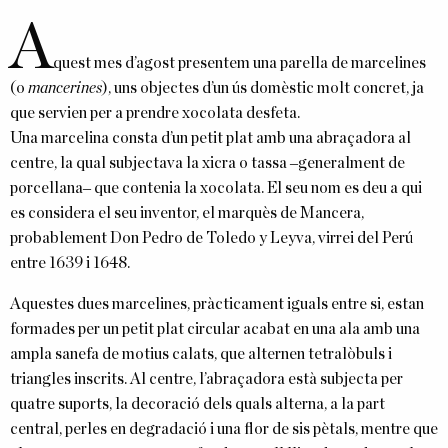
A
quest mes d’agost presentem una parella de marcelines
(o
mancerines
), uns objectes d’un ús domèstic molt concret, ja
que servien per a prendre xocolata desfeta.
Una marcelina consta d’un petit plat amb una abraçadora al
centre, la qual subjectava la xicra o tassa ‒generalment de
porcellana‒ que contenia la xocolata. El seu nom es deu a qui
es considera el seu inventor, el marquès de Mancera,
probablement Don Pedro de Toledo y Leyva, virrei del Perú
entre 1639 i 1648.
Aquestes dues marcelines, pràcticament iguals entre si, estan
formades per un petit plat circular acabat en una ala amb una
ampla sanefa de motius calats, que alternen tetralòbuls i
triangles inscrits. Al centre, l’abraçadora està subjecta per
quatre suports, la decoració dels quals alterna, a la part
central, perles en degradació i una flor de sis pètals, mentre que