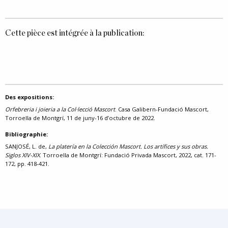
Cette pièce est intégrée à la publication:
Des expositions:
Orfebreria i joieria a la Col·lecció Mascort
. Casa Galibern-Fundació Mascort,
Torroella de Montgrí, 11 de juny-16 d’octubre de 2022.
Bibliographie:
SANJOSÉ, L. de,
La platería en la Colección Mascort. Los artífices y sus obras.
Siglos XIV-XIX
. Torroella de Montgrí: Fundació Privada Mascort, 2022, cat. 171-
172, pp. 418-421.