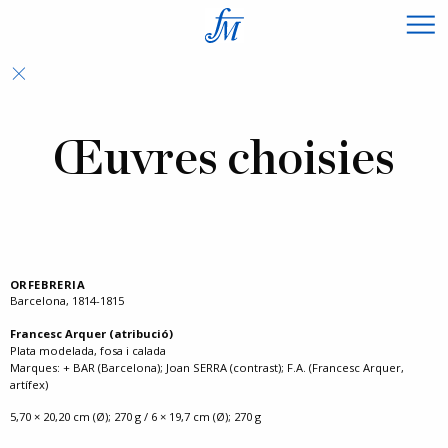
×
Œuvres choisies
ORFEBRERIA
Barcelona, 1814-1815
Francesc Arquer (atribució)
Plata modelada, fosa i calada
Marques: + BAR (Barcelona); Joan SERRA (contrast); F.A. (Francesc Arquer,
artífex)
5,70 × 20,20 cm (Ø); 270 g / 6 × 19,7 cm (Ø); 270 g