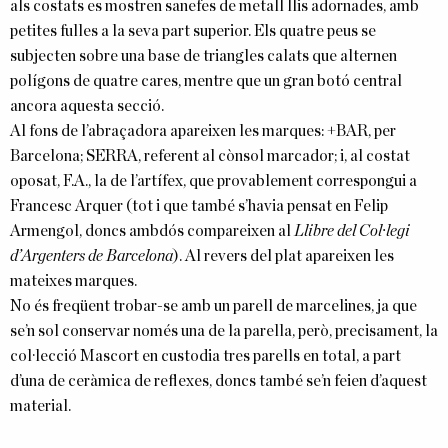
als costats es mostren sanefes de metall llis adornades, amb
petites fulles a la seva part superior. Els quatre peus se
subjecten sobre una base de triangles calats que alternen
polígons de quatre cares, mentre que un gran botó central
ancora aquesta secció.
Al fons de l’abraçadora apareixen les marques: +BAR, per
Barcelona; SERRA, referent al cònsol marcador; i, al costat
oposat, F.A., la de l’artífex, que provablement correspongui a
Francesc Arquer (tot i que també s’havia pensat en Felip
Armengol, doncs ambdós compareixen al
Llibre del Col·legi
d’Argenters de Barcelona
). Al revers del plat apareixen les
mateixes marques.
No és freqüent trobar-se amb un parell de marcelines, ja que
se’n sol conservar només una de la parella, però, precisament, la
col·lecció Mascort en custodia tres parells en total, a part
d’una de ceràmica de reflexes, doncs també se’n feien d’aquest
material.