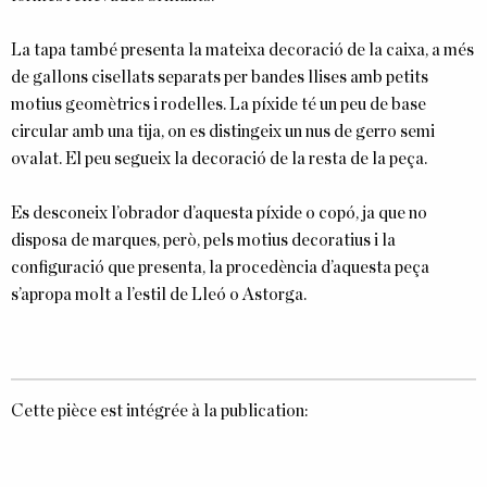
La tapa també presenta la mateixa decoració de la caixa, a més
de gallons cisellats separats per bandes llises amb petits
motius geomètrics i rodelles. La píxide té un peu de base
circular amb una tija, on es distingeix un nus de gerro semi
ovalat. El peu segueix la decoració de la resta de la peça.
Es desconeix l’obrador d’aquesta píxide o copó, ja que no
disposa de marques, però, pels motius decoratius i la
configuració que presenta, la procedència d’aquesta peça
s’apropa molt a l’estil de Lleó o Astorga.
Cette pièce est intégrée à la publication: