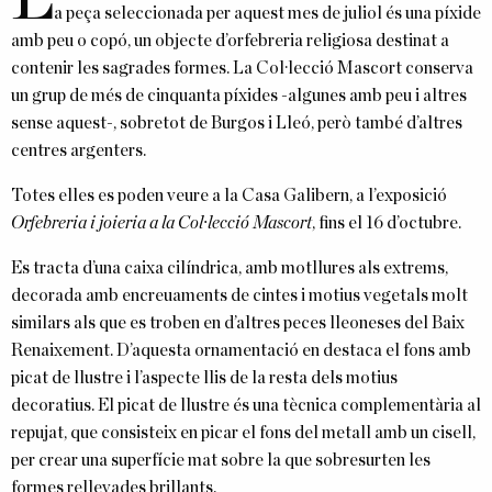
a peça seleccionada per aquest mes de juliol és una píxide
amb peu o copó, un objecte d’orfebreria religiosa destinat a
contenir les sagrades formes. La Col·lecció Mascort conserva
un grup de més de cinquanta píxides -algunes amb peu i altres
sense aquest-, sobretot de Burgos i Lleó, però també d’altres
centres argenters.
Totes elles es poden veure a la Casa Galibern, a l’exposició
Orfebreria i joieria a la Col·lecció Mascort
, fins el 16 d’octubre.
Es tracta d’una caixa cilíndrica, amb motllures als extrems,
decorada amb encreuaments de cintes i motius vegetals molt
similars als que es troben en d’altres peces lleoneses del Baix
Renaixement. D’aquesta ornamentació en destaca el fons amb
picat de llustre i l’aspecte llis de la resta dels motius
decoratius. El picat de llustre és una tècnica complementària al
repujat, que consisteix en picar el fons del metall amb un cisell,
per crear una superfície mat sobre la que sobresurten les
formes rellevades brillants.