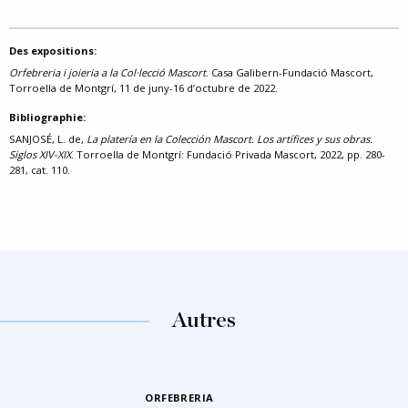
Des expositions:
Orfebreria i joieria a la Col·lecció Mascort
. Casa Galibern-Fundació Mascort,
Torroella de Montgrí, 11 de juny-16 d’octubre de 2022.
Bibliographie:
SANJOSÉ, L. de,
La platería en la Colección Mascort. Los artífices y sus obras.
Siglos XIV-XIX
. Torroella de Montgrí: Fundació Privada Mascort, 2022, pp. 280-
281, cat. 110.
Autres
ORFEBRERIA