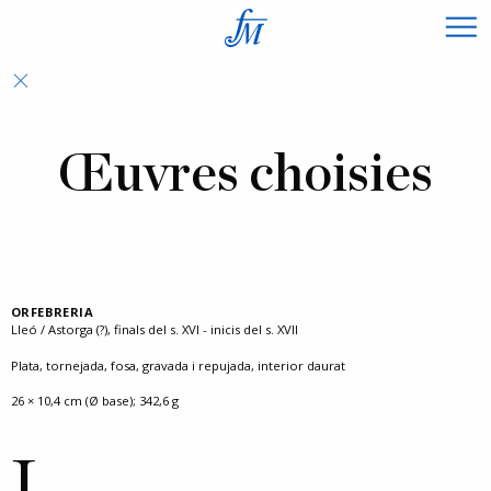
×
Œuvres choisies
ORFEBRERIA
Lleó / Astorga (?), finals del s. XVI - inicis del s. XVII
Plata, tornejada, fosa, gravada i repujada, interior daurat
26 × 10,4 cm (Ø base); 342,6 g
L