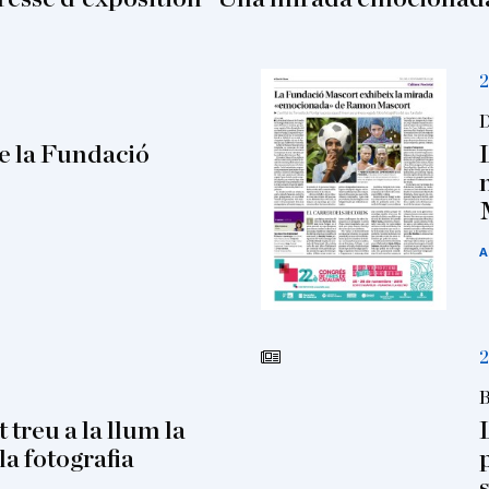
2
D
e la Fundació
A
2
B
reu a la llum la
la fotografia