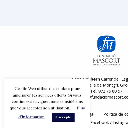
Casa Galibern
Carrer de l'Esg
17257 Torroella de Montgrí. Giro
Ce site Web utilise des cookies pour
Tel.
972 75 80 57
améliorer les services offerts. Si vous
info@fundaciomascort.c
continuez à naviguer, nous considérons
que vous acceptez son utilisation.
Plus
Aviso legal
Política de c
d'information
J'accepte
Suivez nous
Facebook
Instagr