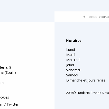
Horaires
Lundi
Mardi
Mercredi
Jeudi
lésia, 9
Vendredi
na (Spain)
Samedi
Dimanche et jours fériés
om
2026© Fundació Privada Masc
ookies
am
Twitter