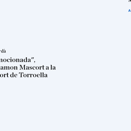
A
rdà
mocionada",
Ramon Mascort a la
rt de Torroella