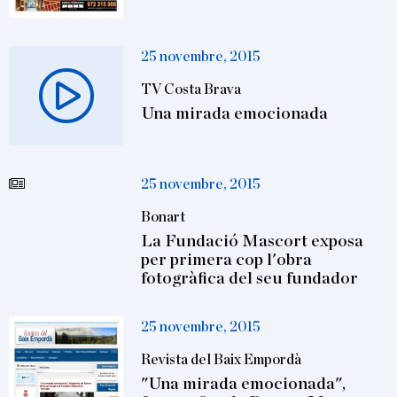
25 novembre, 2015
TV Costa Brava
Una mirada emocionada
25 novembre, 2015
Bonart
La Fundació Mascort exposa
per primera cop l'obra
fotogràfica del seu fundador
25 novembre, 2015
Revista del Baix Empordà
"Una mirada emocionada",