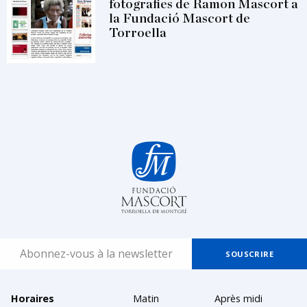
fotografies de Ramon Mascort a
la Fundació Mascort de
Torroella
Horaires
Matin
Après midi