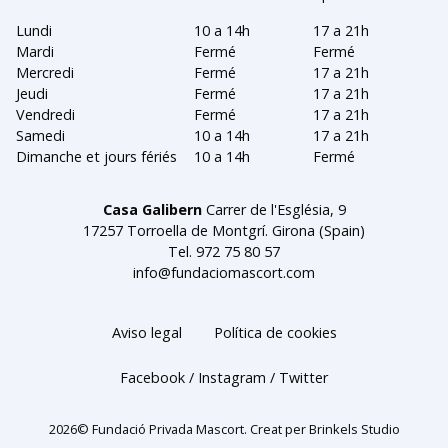
Lundi
10 a 14h
17 a 21h
Mardi
Fermé
Fermé
Mercredi
Fermé
17 a 21h
Jeudi
Fermé
17 a 21h
Vendredi
Fermé
17 a 21h
Samedi
10 a 14h
17 a 21h
Dimanche et jours fériés
10 a 14h
Fermé
Casa Galibern
Carrer de l'Església, 9
17257 Torroella de Montgrí. Girona (Spain)
Tel.
972 75 80 57
info@fundaciomascort.com
Aviso legal
Política de cookies
Facebook
Instagram
Twitter
2026© Fundació Privada Mascort. Creat per
Brinkels Studio