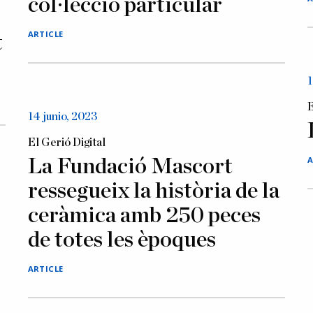
col·lecció particular
ARTICLE
t
1
E
14 junio, 2023
El Gerió Digital
A
La Fundació Mascort
ressegueix la història de la
ceràmica amb 250 peces
de totes les èpoques
ARTICLE