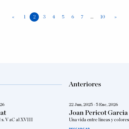
1
2
3
4
5
6
7
10
Anteriores
026
22 Jun, 2025 - 5 Ene, 2026
oat
Joan Pericot Garcia
 s. V aC al XVIII
Una vida entre líneas y colores
DESCARGAR