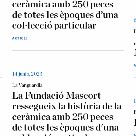
ceràmica amb 250 peces
de totes les èpoques d’una
6
col·lecció particular
D
ARTICLE
A
14 junio, 2023
La Vanguardia
La Fundació Mascort
1
ressegueix la història de la
E
ceràmica amb 250 peces
de totes les èpoques d'una
A