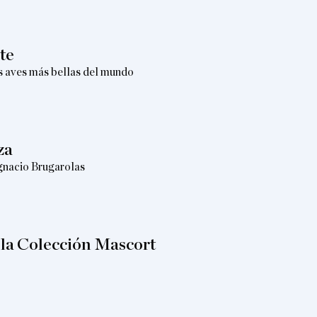
te
s aves más bellas del mundo
za
gnacio Brugarolas
n la Colección Mascort