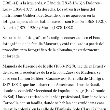
(1961-41), a la izquierda, y Cándida (1853-1875) y Dolores -
Lola- (1858-1877), a la derecha. Los otros tres hijos del
matrimonio Galibern de Rezende, que no aparecen en la
fotografía pues aún no habían nacido, son Ramón (1868-1920),
Alberto (1870-1926) y María (1878-1882).
Se trata de la fotografía más antigua conservada en el Fondo
fotográfico de la familia Mascort, y está realizada a partir del
procedimiento fotográfico de la albúmina, posteriormente
coloreada.
Manuela de Rezende de Mello (1833-1928), nacida en Brasil y
de padres procedentes de la isla portuguesa de Madeira, se
casó con Ramón Galibern Casanovas (Torroella de Montgrí,
1817-1884), que fue a «hacer las Américas» al sur de Brasil,
donde se convirtió vicecónsul de España en Bagé (Rio Grande
do Sul). Una vez retirado de la vida profesional, Ramón volvió a
Torroella con su familia, donde se habían construido una casa
de estilo colonial en la calle de l’Església. Sólo Clara Galibern