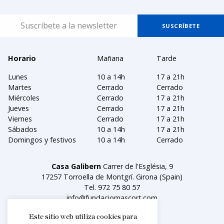
Horario
Mañana
Tarde
Lunes
10 a 14h
17 a 21h
Martes
Cerrado
Cerrado
Miércoles
Cerrado
17 a 21h
Jueves
Cerrado
17 a 21h
Viernes
Cerrado
17 a 21h
Sábados
10 a 14h
17 a 21h
Domingos y festivos
10 a 14h
Cerrado
Casa Galibern
Carrer de l'Església, 9
17257 Torroella de Montgrí. Girona (Spain)
Tel.
972 75 80 57
info@fundaciomascort.com
Este sitio web utiliza cookies para