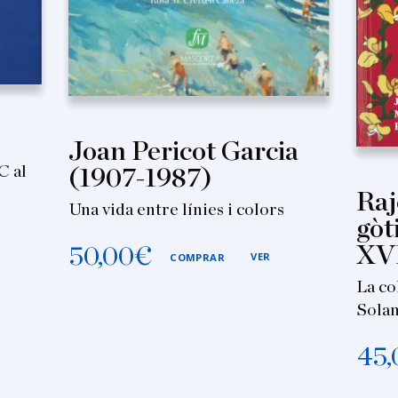
Joan Pericot Garcia
C al
(1907-1987)
Raj
Una vida entre línies i colors
gòt
XV
50,00
€
VER
COMPRAR
La co
Solan
45,