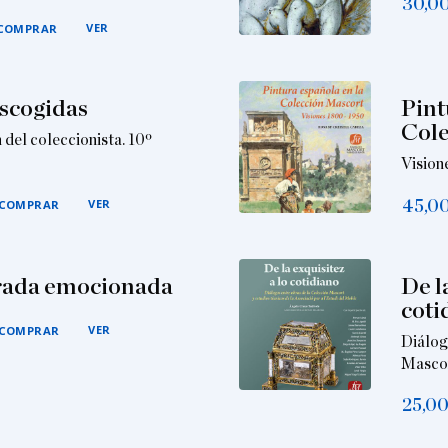
30,0
VER
COMPRAR
escogidas
Pint
Cole
 del coleccionista. 10º
Vision
VER
45,0
COMPRAR
rada emocionada
De l
coti
VER
COMPRAR
Diálog
Mascor
25,0