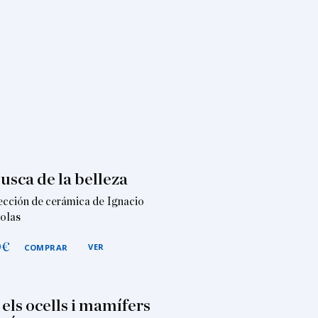
usca de la belleza
ección de cerámica de Ignacio
olas
0
€
VER
COMPRAR
 els ocells i mamífers