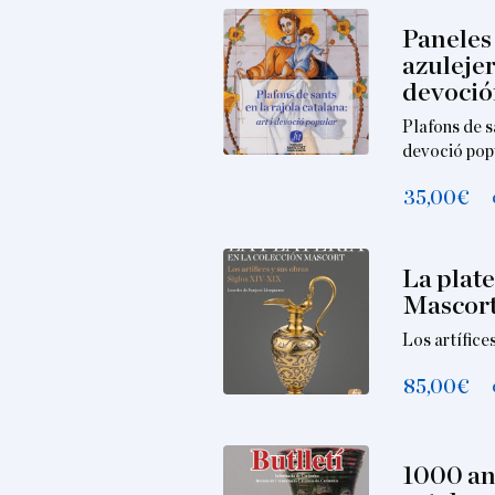
Paneles 
azulejer
devoció
Plafons de sa
devoció pop
35,00
€
La plate
Mascor
Los artífice
85,00
€
1000 an