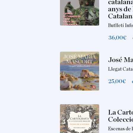
catalana
anys de 
Catalan
Butlletí In
36,00
€
José Ma
Llegat Cata
25,00
€
La Carto
Colecci
Escenas de l