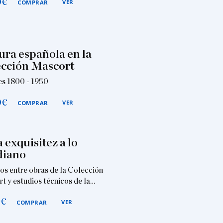
0
€
VER
COMPRAR
ura española en la
cción Mascort
es 1800 - 1950
0
€
VER
COMPRAR
a exquisitez a lo
diano
os entre obras de la Colección
t y estudios técnicos de la…
0
€
VER
COMPRAR