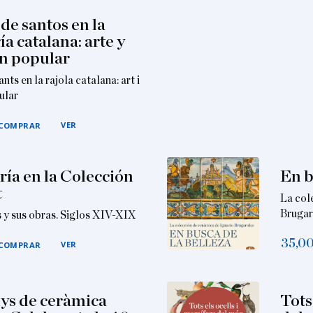
de santos en la
ía catalana: arte y
n popular
nts en la rajola catalana: art i
ular
VER
COMPRAR
ría en la Colección
En b
t
La col
Brugar
s y sus obras. Siglos XIV-XIX
35,0
VER
COMPRAR
ys de ceràmica
Tots