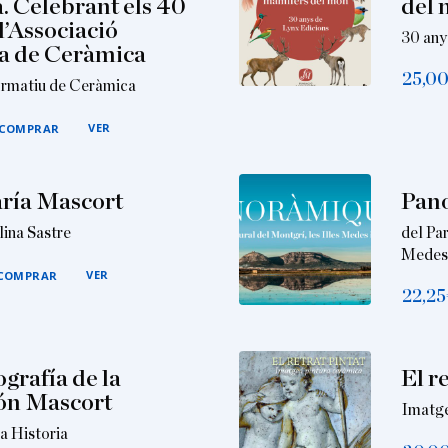
. Celebrant els 40
del
l’Associació
30 any
a de Ceràmica
25,0
formatiu de Ceràmica
VER
COMPRAR
ría Mascort
Pan
lina Sastre
del Par
Medes 
VER
COMPRAR
22,25
grafía de la
El r
ón Mascort
Imatge
a Historia