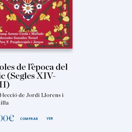
oles de l’època del
ic (Segles XIV-
II)
l·lecció de Jordi Llorens i
illa
00
€
VER
COMPRAR