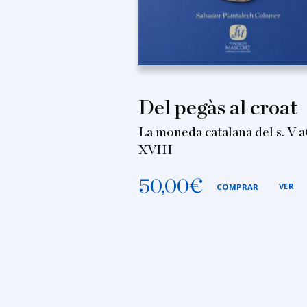
Del pegàs al croat
La moneda catalana del s. V a
XVIII
50,00
€
VER
COMPRAR