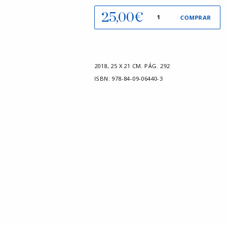
Vides
25,00
€
COMPRAR
privades
cantidad
2018
,
25 X 21 CM.
PÁG. 292
ISBN:
978-84-09-06440-3