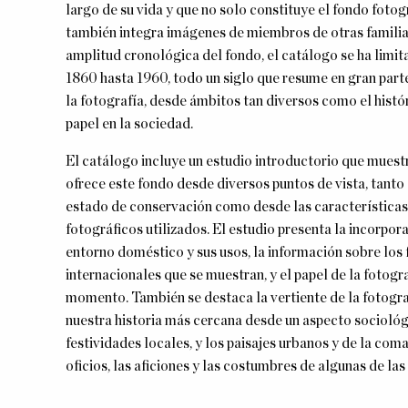
largo de su vida
y que no solo constituye el fondo fotog
también integra imágenes de miembros de otras famili
amplitud cronológica del fondo, el catálogo se ha lim
1860 hasta 1960, todo un siglo que resume en gran parte
la fotografía, desde ámbitos tan diversos como el históri
papel en la sociedad.
El catálogo incluye un estudio introductorio que muest
ofrece este fondo desde diversos puntos de vista, tanto
estado de conservación como desde las características 
fotográficos utilizados. El estudio presenta la incorpor
entorno doméstico y sus usos, la información sobre los
internacionales que se muestran, y el papel de la fotogr
momento. También se destaca la vertiente de la fotog
nuestra historia más cercana desde un aspecto socioló
festividades locales, y los paisajes urbanos y de la co
oficios, las aficiones y las costumbres de algunas de la