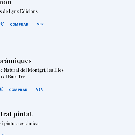
 món
s de Lynx Edicions
0
€
VER
COMPRAR
oràmiques
c Natural del Montgrí, les Illes
i el Baix Ter
€
VER
COMPRAR
etrat pintat
 i pintura ceràmica