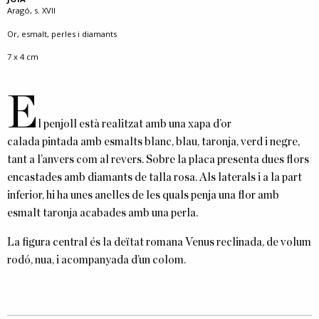
Aragó, s. XVII
Or, esmalt, perles i diamants
7 x 4 cm
E
l penjoll està realitzat amb una xapa d’or
calada pintada amb esmalts blanc, blau, taronja, verd i negre,
tant a l’anvers com al revers. Sobre la placa presenta dues flors
encastades amb diamants de talla rosa. Als laterals i a la part
inferior, hi ha unes anelles de les quals penja una flor amb
esmalt taronja acabades amb una perla.
La figura central és la deïtat romana Venus reclinada, de volum
rodó, nua, i acompanyada d’un colom.