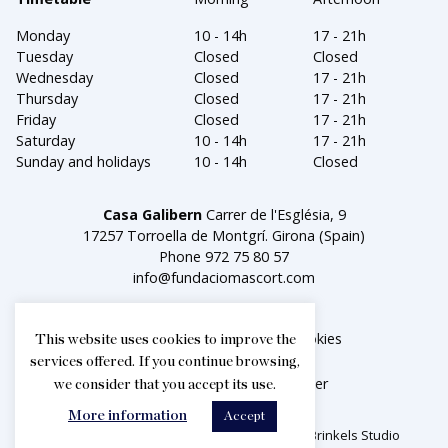
Monday
10 - 14h
17 - 21h
Tuesday
Closed
Closed
Wednesday
Closed
17 - 21h
Thursday
Closed
17 - 21h
Friday
Closed
17 - 21h
Saturday
10 - 14h
17 - 21h
Sunday and holidays
10 - 14h
Closed
Casa Galibern
Carrer de l'Església, 9
17257 Torroella de Montgrí. Girona (Spain)
Phone
972 75 80 57
info@fundaciomascort.com
Legal notice
Política de cookies
This website uses cookies to improve the
services offered. If you continue browsing,
Facebook
Instagram
Twitter
we consider that you accept its use.
More information
Accept
2026© Fundació Privada Mascort. Creat per
Brinkels Studio