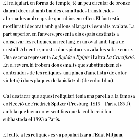
El reliquiari, en forma de temple, té un peu circular de bronze
daurat decorat amb bandes esmaltades translúcides
alternades amb caps de querubins en relleu. El fust està
motllurat i decorat amb gallons allargats i esmalts ovalats. La
part superior, en l’anvers, presenta els espais destinats a
conservar les relíquies, un rectangle i un oval amb tapa de
cristall. Al centre, mostra dues pintures ovalades sobre coure.
Una escena representa
La fugida a Egipte
i l’altra
La Crucifixió
.
En el revers, hi trobem dos esmalts que substitueixen els
contenidors de les relíquies, una placa d’ametista (de color
violeta) i dues plaques de lapislàtzuli (de color blau).
Cal destacar que aquest reliquiari tenia una parella a la famosa
col·lecció de Friedrich Spitzer (Presburg, 1815 – París, 1890),
amb la que havia conviscut fins que la col·lecció fou
subhastada el 1893 a París.
El culte a les relíquies es va popularitzar a l’Edat Mitjana,