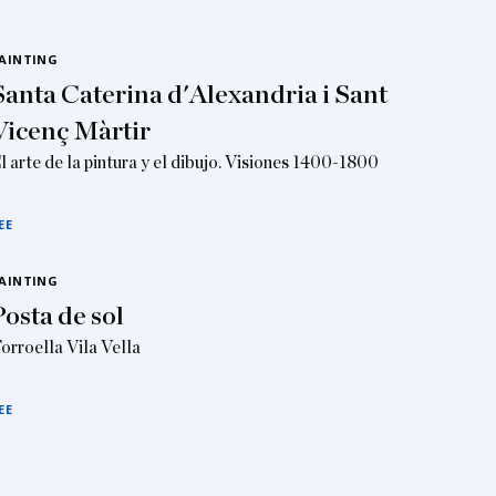
AINTING
Santa Caterina d'Alexandria i Sant
Vicenç Màrtir
l arte de la pintura y el dibujo. Visiones 1400-1800
EE
AINTING
Posta de sol
orroella Vila Vella
EE