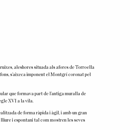
Bruixes, aleshores situada als afores de Torroella
l fons, s’aixeca imponent el Montgrí coronat pel
cular que formava part de l’antiga muralla de
gle XVI a la vila.
ealitzada de forma ràpida i àgil, i amb un gran
liure i espontani tal com mostren les seves