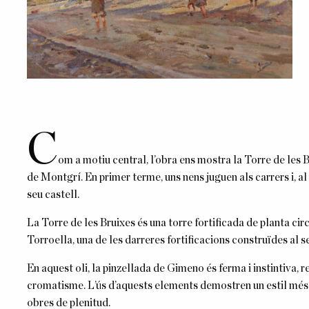
C
om a motiu central, l’obra ens mostra la Torre de les 
de Montgrí. En primer terme, uns nens juguen als carrers i, a
seu castell.
La Torre de les Bruixes és una torre fortificada de planta cir
Torroella, una de les darreres fortificacions construïdes al se
En aquest oli, la pinzellada de Gimeno és ferma i instintiva, r
cromatisme. L’ús d’aquests elements demostren un estil més l
obres de plenitud.