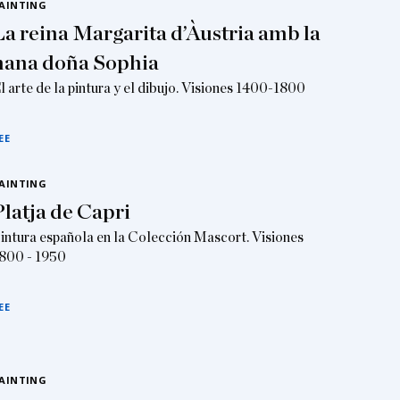
AINTING
La reina Margarita d’Àustria amb la
nana doña Sophia
l arte de la pintura y el dibujo. Visiones 1400-1800
EE
AINTING
Platja de Capri
intura española en la Colección Mascort. Visiones
800 - 1950
EE
AINTING