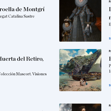
P
roella de Montgrí
egat Catalina Sastre
E
S
P
Huerta del Retiro,
P
1
Colección Mascort. Visiones
S
P