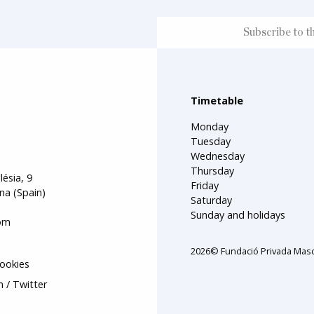
Timetable
Monday
Tuesday
Wednesday
Thursday
lésia, 9
Friday
na (Spain)
Saturday
Sunday and holidays
om
2026© Fundació Privada Masc
cookies
m
Twitter