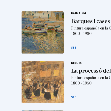
PAINTING
Barques i case
Pintura española en la 
1800 - 1950
SEE
DIBUIX
La processó de
Pintura española en la 
1800 - 1950
SEE