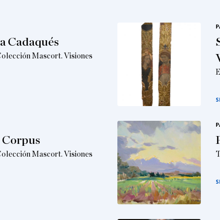
P
s a Cadaqués
Colección Mascort. Visiones
E
S
P
l Corpus
Colección Mascort. Visiones
T
S