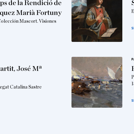
ps de la Rendició de
E
zquez Marià Fortuny
Colección Mascort. Visiones
S
P
tartit, José Mª
P
1
egat Catalina Sastre
S