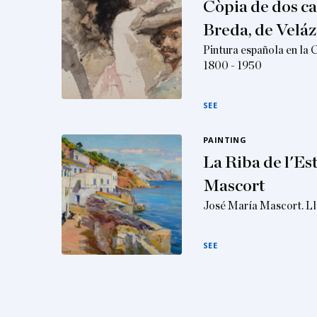
Còpia de dos ca
Breda, de Velá
Pintura española en la 
1800 - 1950
SEE
PAINTING
La Riba de l'Es
Mascort
José María Mascort. Ll
SEE