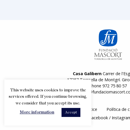
Casa Galibern
Carrer de l'Esg
17257 Torroella de Montgrí. Giro
Phone
972 75 80 57
This website uses cookies to improve the
info@fundaciomascort.c
services offered. If you continue browsing,
we consider that you accept its use.
Legal notice
Política de 
More information
Accept
Follow us
Facebook
Instagra