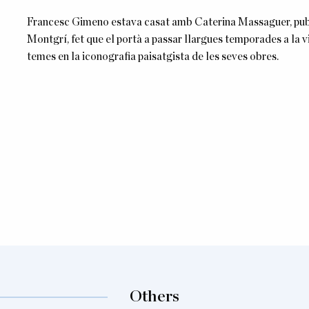
Francesc Gimeno estava casat amb Caterina Massaguer, pubil
Montgrí, fet que el portà a passar llargues temporades a la v
temes en la iconografia paisatgista de les seves obres.
Others