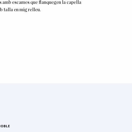
rats amb escames que flanquegen la capella
b talla en mig relleu.
OBLE