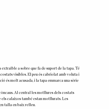
a extraïble a sobre que fa de suport de la tapa. Té
ostats visibles. El peu és cabriolat amb voluta i
nació és molt acusada, i la tapa emmarca una sèrie
òncaus. Al central les motllures dels costats
e els calaixos també estan motllurats. Les
 talla en baix relleu.