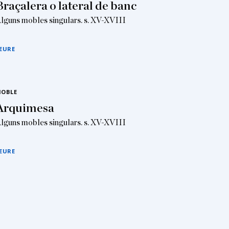
Braçalera o lateral de banc
lguns mobles singulars. s. XV-XVIII
EURE
OBLE
Arquimesa
lguns mobles singulars. s. XV-XVIII
EURE