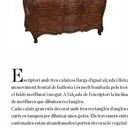
E
scriptori amb tres calaixos llargs d’igual alçada i lleix
un moviment frontal de ballesta i és molt bombada pels tres c
el faldó motllurat i mogut. A l’alçada de l’escriptori la incli
de motllures que dibuixen rectangles.
Cada calaix gran està decorat amb tres rectangles d’angles c
curts es tanquen per dibuixar unes gotes. Els travessers entr
cantonades estan aixamfranades i porten decoració vegetal en