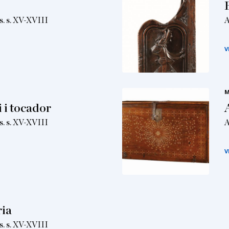
s. s. XV-XVIII
A
V
M
 i tocador
s. s. XV-XVIII
A
V
ia
s. s. XV-XVIII