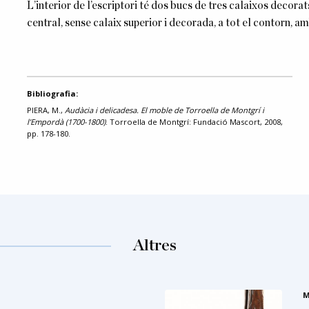
L’interior de l’escriptori té dos bucs de tres calaixos deco
central, sense calaix superior i decorada, a tot el contorn, am
Bibliografia:
PIERA, M.,
Audàcia i delicadesa. El moble de Torroella de Montgrí i
l’Empordà (1700-1800)
. Torroella de Montgrí: Fundació Mascort, 2008,
pp. 178-180.
Altres
M