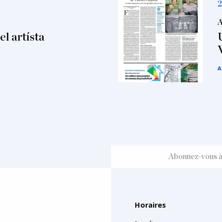
2
l artísta
A
Horaires