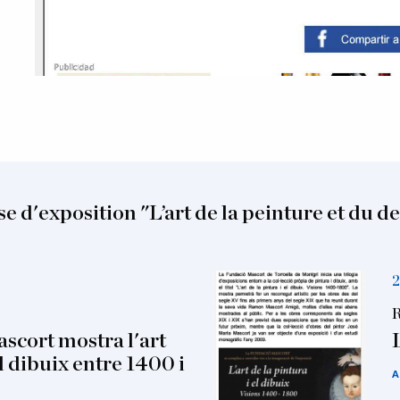
e d'exposition "L’art de la peinture et du d
2
R
scort mostra l'art
el dibuix entre 1400 i
A