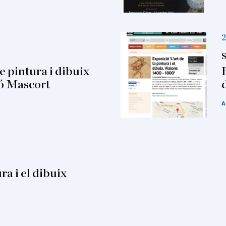
2
S
e pintura i dibuix
ió Mascort
A
ra i el dibuix