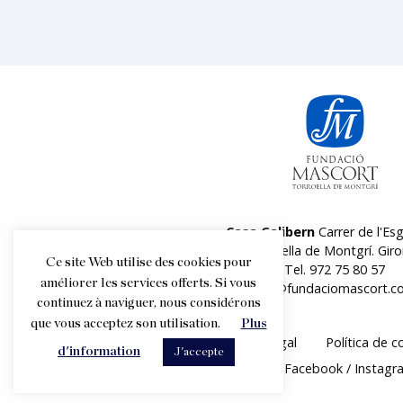
Casa Galibern
Carrer de l'Esg
17257 Torroella de Montgrí. Giro
Ce site Web utilise des cookies pour
Tel.
972 75 80 57
améliorer les services offerts. Si vous
info@fundaciomascort.c
continuez à naviguer, nous considérons
que vous acceptez son utilisation.
Plus
Aviso legal
Política de c
d'information
J'accepte
Suivez nous
Facebook
Instagr