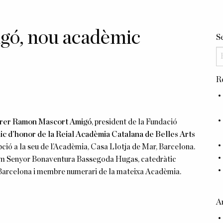
ó, nou acadèmic
S
R
brer Ramon Mascort Amigó
, president de la Fundació
ic d’honor de la Reial Acadèmia Catalana de Belles Arts
ció a la seu de l’Acadèmia, Casa Llotja de Mar, Barcelona.
íssim Senyor Bonaventura Bassegoda Hugas, catedràtic
e Barcelona i membre numerari de la mateixa Acadèmia.
A