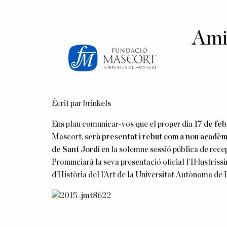
×
Ramon Mascort Amig
d’honor
Posté le 22 avril 2020 à 4h16.
Écrit par
brinkels
Ens plau comunicar-vos que el proper dia
17 de fe
Mascort,
serà presentat i rebut com a nou acadèm
de Sant Jordi
en la solemne sessió pública de recep
Pronunciarà la seva presentació oficial l’Il·lustr
d’Història del l’Art de la Universitat Autònoma d