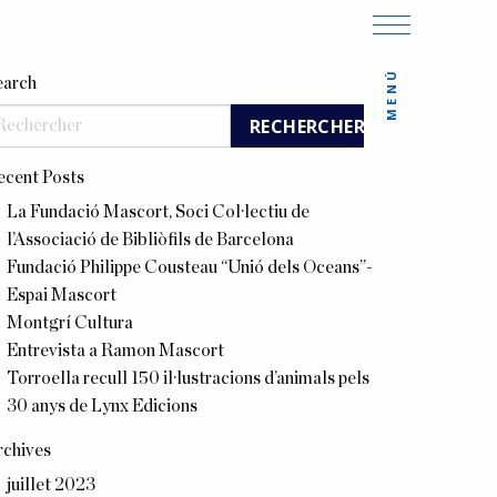
MENÚ
earch
ecent Posts
La Fundació Mascort, Soci Col·lectiu de
l’Associació de Bibliòfils de Barcelona
Fundació Philippe Cousteau “Unió dels Oceans”-
Espai Mascort
Montgrí Cultura
Entrevista a Ramon Mascort
Torroella recull 150 il·lustracions d’animals pels
30 anys de Lynx Edicions
rchives
juillet 2023