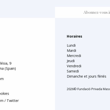
Horaires
Lundi
Mardi
Mercredi
Jeudi
lésia, 9
Vendredi
na (Spain)
Samedi
Dimanche et jours fériés
om
2026© Fundació Privada Masc
ookies
am
Twitter