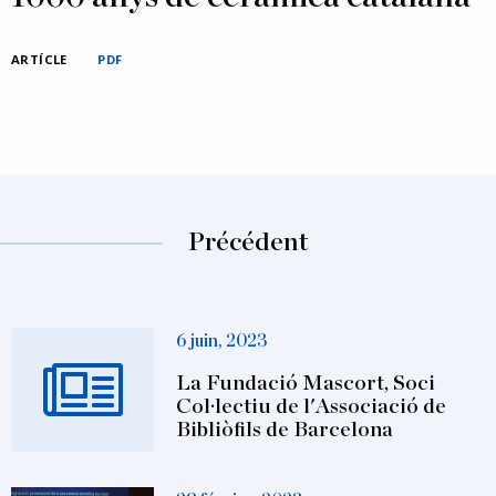
ARTÍCLE
PDF
Précédent
6 juin, 2023
La Fundació Mascort, Soci
Col·lectiu de l'Associació de
Bibliòfils de Barcelona