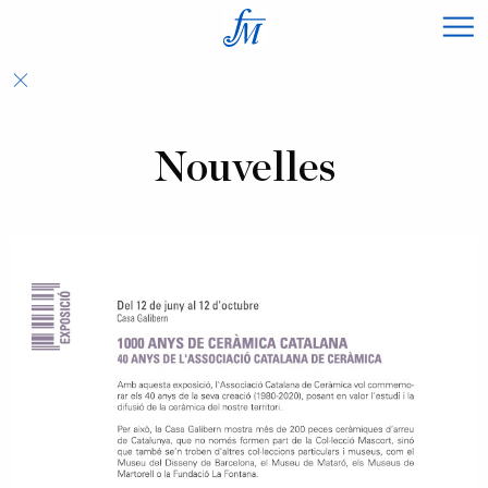
×
Nouvelles