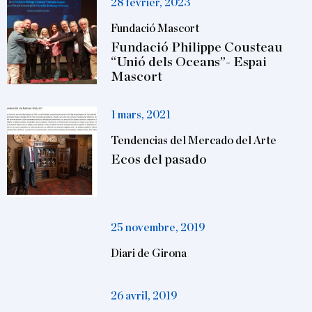
28 février, 2023
Fundació Mascort
Fundació Philippe Cousteau
“Unió dels Oceans”- Espai
Mascort
1 mars, 2021
Tendencias del Mercado del Arte
Ecos del pasado
25 novembre, 2019
Diari de Girona
26 avril, 2019