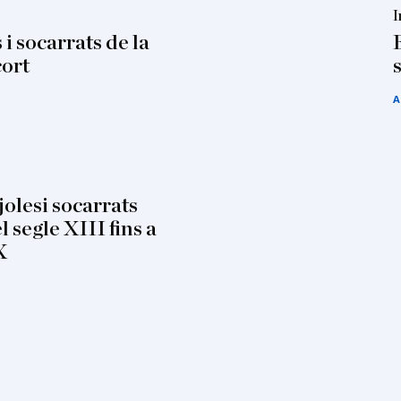
I
 i socarrats de la
cort
A
olesi socarrats
 segle XIII fins a
X