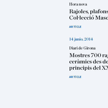
Hora nova
Rajoles, plafons
Col·lecció Mas
ARTÍCLE
14 junio, 2014
Diari de Girona
Mostres 700 raj
ceràmics des del
principis del X
ARTÍCLE