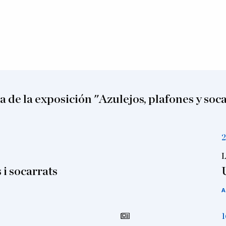
 de la exposición "Azulejos, plafones y soc
2
L
 i socarrats
A
1