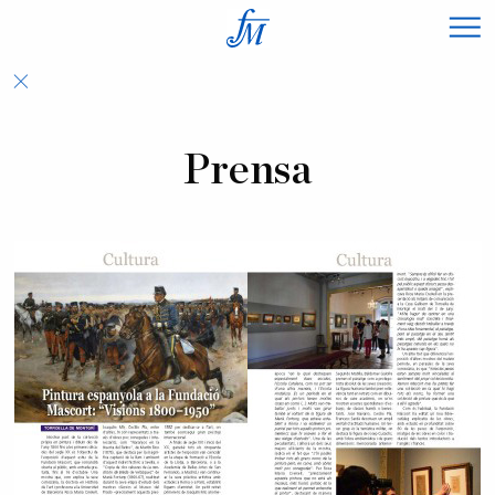
×
Prensa