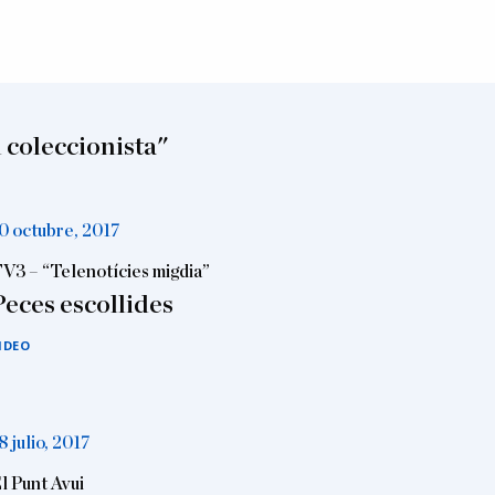
 coleccionista"
0 octubre, 2017
V3 – “Telenotícies migdia”
Peces escollides
IDEO
8 julio, 2017
l Punt Avui