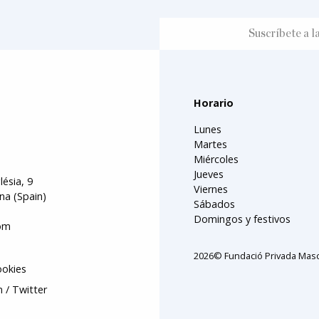
Horario
Lunes
Martes
Miércoles
Jueves
lésia, 9
Viernes
na (Spain)
Sábados
Domingos y festivos
om
2026© Fundació Privada Masc
ookies
m
Twitter