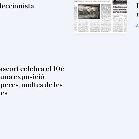
·leccionista
A
scort celebra el 10è
 una exposició
 peces, moltes de les
tes