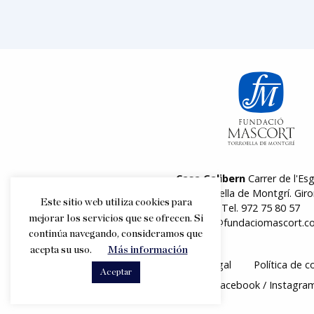
Casa Galibern
Carrer de l'Esg
17257 Torroella de Montgrí. Giro
Este sitio web utiliza cookies para
Tel.
972 75 80 57
mejorar los servicios que se ofrecen. Si
info@fundaciomascort.c
continúa navegando, consideramos que
acepta su uso.
Más información
Aviso legal
Política de c
Aceptar
Síguenos
Facebook
Instagra