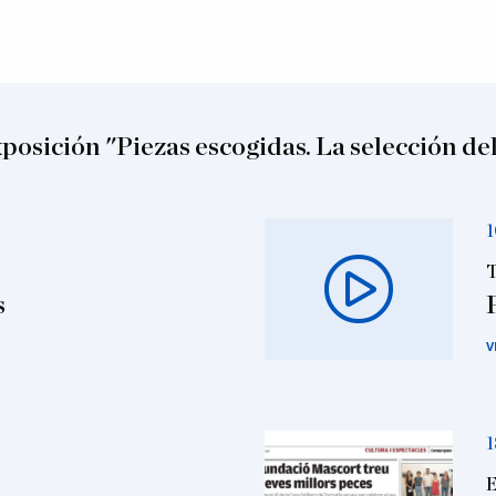
xposición "Piezas escogidas. La selección del
1
T
s
V
1
E