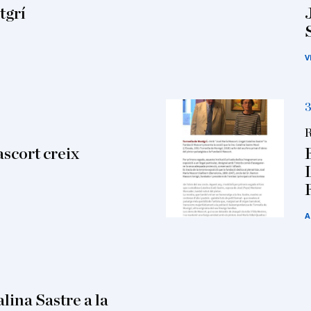
tgrí
V
3
R
ascort creix
A
alina Sastre a la