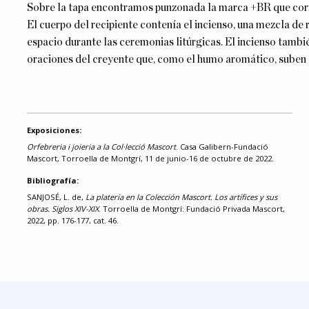
Sobre la tapa encontramos punzonada la marca +BR que corr
El cuerpo del recipiente contenía el incienso, una mezcla de r
espacio durante las ceremonias litúrgicas. El incienso tamb
oraciones del creyente que, como el humo aromático, suben a
Exposiciones:
Orfebreria i joieria a la Col·lecció Mascort
. Casa Galibern-Fundació
Mascort, Torroella de Montgrí, 11 de junio-16 de octubre de 2022.
Bibliografía:
SANJOSÉ, L. de,
La platería en la Colección Mascort. Los artífices y sus
obras. Siglos XIV-XIX
. Torroella de Montgrí: Fundació Privada Mascort,
2022, pp. 176-177, cat. 46.