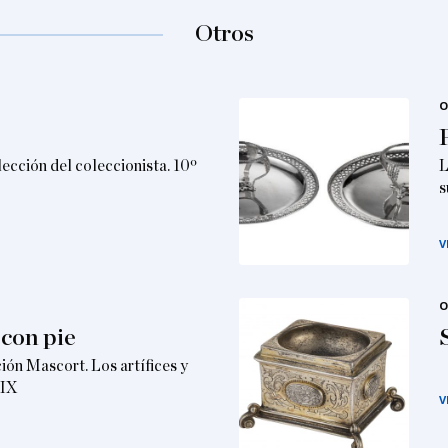
Otros
O
lección del coleccionista. 10º
L
s
V
O
 con pie
ción Mascort. Los artífices y
XIX
V