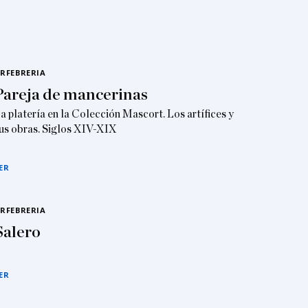
RFEBRERIA
Pareja de mancerinas
a platería en la Colección Mascort. Los artífices y
us obras. Siglos XIV-XIX
ER
RFEBRERIA
Salero
ER