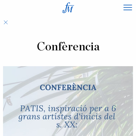
×
Confèrencia