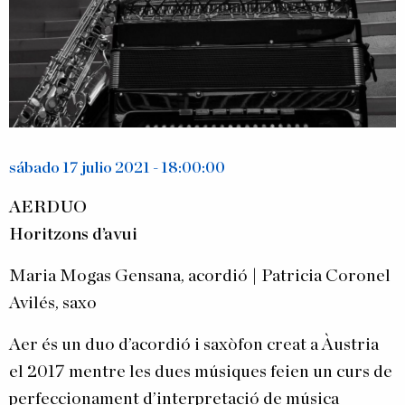
sábado 17 julio 2021 - 18:00:00
AERDUO
Horitzons d’avui
Maria Mogas Gensana, acordió | Patricia Coronel
Avilés, saxo
Aer
és un duo d’acordió i saxòfon creat a Àustria
el 2017 mentre les dues músiques feien un curs de
perfeccionament d’interpretació de música