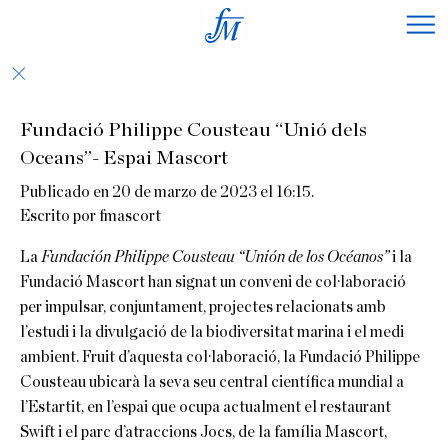
×
Fundació Philippe Cousteau “Unió dels
Oceans”- Espai Mascort
Publicado en 20 de marzo de 2023 el 16:15.
Escrito por
fmascort
La
Fundación Philippe Cousteau “Unión de los Océanos”
i la
Fundació Mascort han signat un conveni de col·laboració
per impulsar, conjuntament, projectes relacionats amb
l’estudi i la divulgació de la biodiversitat marina i el medi
ambient. Fruit d’aquesta col·laboració, la Fundació Philippe
Cousteau ubicarà la seva seu central científica mundial a
l’Estartit, en l’espai que ocupa actualment el restaurant
Swift i el parc d’atraccions Jocs, de la família Mascort,