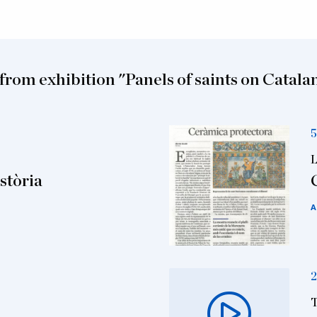
from exhibition "Panels of saints on Catalan
5
L
stòria
A
2
T