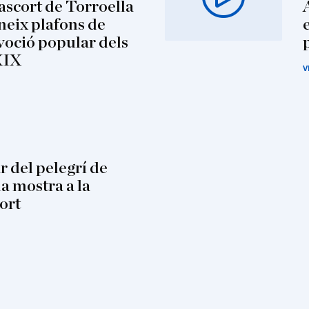
scort de Torroella
neix plafons de
voció popular dels
XIX
V
ar del pelegrí de
a mostra a la
ort