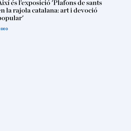
Així és l’exposició 'Plafons de sants
en la rajola catalana: art i devoció
popular'
IDEO