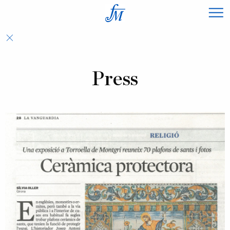
×
Press