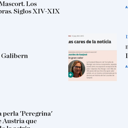
 Mascort. Los
A
obras. Siglos XIV-XIX
1
E
n Galibern
A
a perla 'Peregrina'
e Austria que