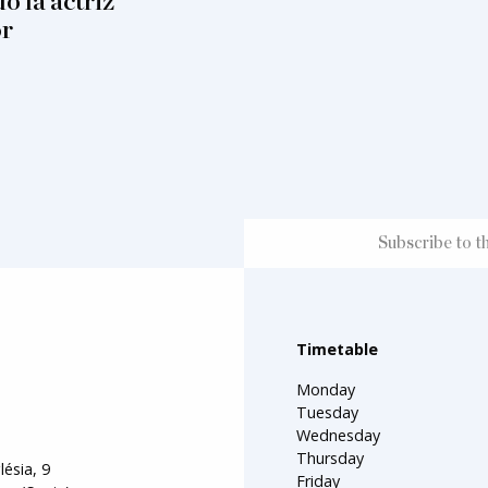
o la actriz
or
Timetable
Monday
Tuesday
Wednesday
Thursday
lésia, 9
Friday