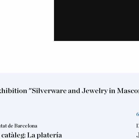
xhibition "Silverware and Jewelry in Mascor
6
iutat de Barcelona
D
catàleg: La platería