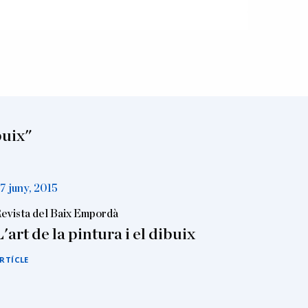
buix"
7 juny, 2015
evista del Baix Empordà
L'art de la pintura i el dibuix
RTÍCLE