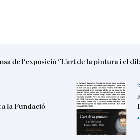
sa de l'exposició "L’art de la pintura i el di
2
R
x a la Fundació
A