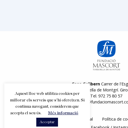
Casa Galibern
Carrer de l'Esg
17257 Torroella de Montgrí. Giro
Aquest lloc web utilitza cookies per
Tel.
972 75 80 57
millorar els serveis que s'hi ofereixen. Si
info@fundaciomascort.c
continua navegant, considerem que
accepta el seu ús.
Més informació
Avís legal
Política de co
Acceptar
Segueix-nos
Facebook
Instag