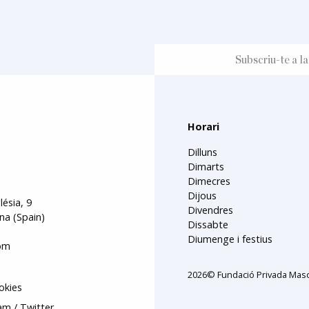
Horari
Dilluns
Dimarts
Dimecres
Dijous
lésia, 9
Divendres
na (Spain)
Dissabte
Diumenge i festius
om
2026© Fundació Privada Masc
okies
ram
Twitter