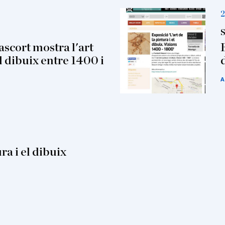
2
S
scort mostra l'art
el dibuix entre 1400 i
A
ra i el dibuix