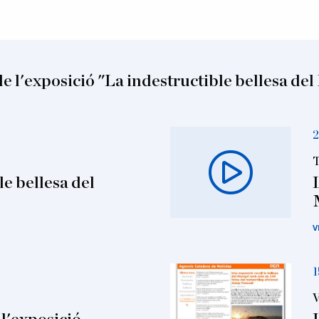
e l'exposició "La indestructible bellesa del
2
T
le bellesa del
V
1
V