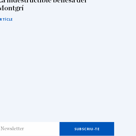
La indestructible bellesa del
Montgrí
RTÍCLE