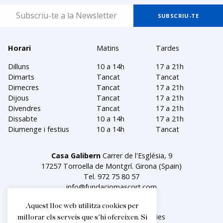
Horari
Matins
Tardes
Dilluns
10 a 14h
17 a 21h
Dimarts
Tancat
Tancat
Dimecres
Tancat
17 a 21h
Dijous
Tancat
17 a 21h
Divendres
Tancat
17 a 21h
Dissabte
10 a 14h
17 a 21h
Diumenge i festius
10 a 14h
Tancat
Casa Galibern
Carrer de l'Església, 9
17257 Torroella de Montgrí. Girona (Spain)
Tel.
972 75 80 57
info@fundaciomascort.com
Aquest lloc web utilitza cookies per
Avís legal
Política de cookies
millorar els serveis que s'hi ofereixen. Si