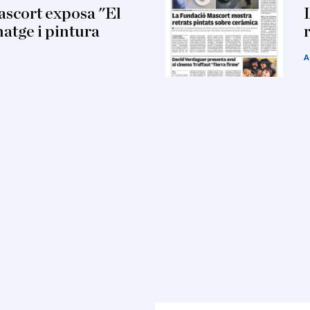
scort exposa "El
matge i pintura
A