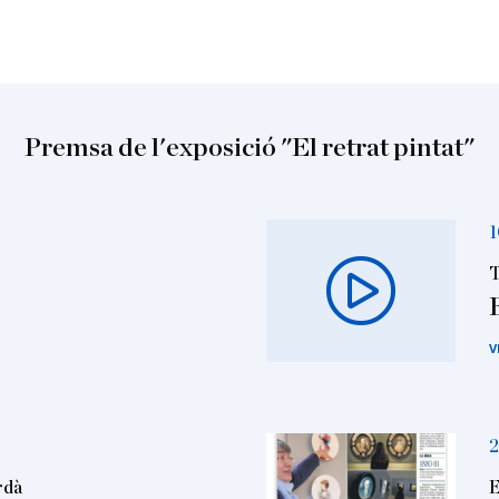
Premsa de l'exposició "El retrat pintat"
1
T
V
2
rdà
E