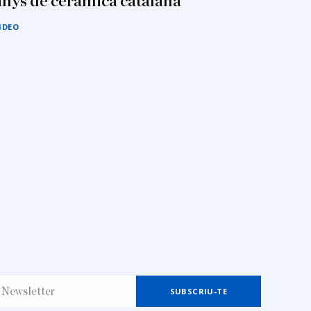
anys de ceràmica catalana
IDEO