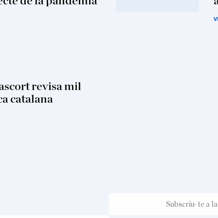
fecte de la pandèmia
V
scort revisa mil
ca catalana