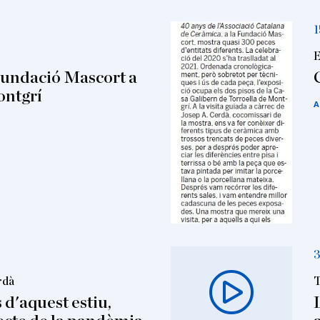
1
E
Fundació Mascort a
ontgrí
A
3
rdà
T
 d'aquest estiu,