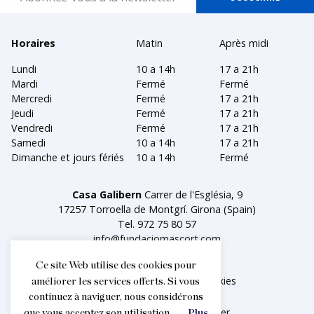
Horaires
Matin
Après midi
Lundi
10 a 14h
17 a 21h
Mardi
Fermé
Fermé
Mercredi
Fermé
17 a 21h
Jeudi
Fermé
17 a 21h
Vendredi
Fermé
17 a 21h
Samedi
10 a 14h
17 a 21h
Dimanche et jours fériés
10 a 14h
Fermé
Casa Galibern
Carrer de l'Església, 9
17257 Torroella de Montgrí. Girona (Spain)
Tel.
972 75 80 57
info@fundaciomascort.com
Ce site Web utilise des cookies pour
Aviso legal
Política de cookies
améliorer les services offerts. Si vous
continuez à naviguer, nous considérons
Facebook
Instagram
Twitter
que vous acceptez son utilisation.
Plus