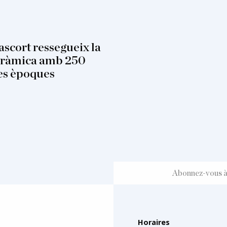
scort ressegueix la
ceràmica amb 250
les èpoques
Horaires