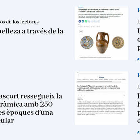
1
os de los lectores
D
elleza a través de la
A
1
L
scort ressegueix la
ceràmica amb 250
les èpoques d’una
cular
A